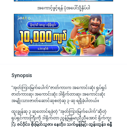
အကောင့်ဖွင့်ရန် ပုံအပေါ်သို့နှိပ်ပါ
Synopsis
“အုတ်ကြားမြက်ပေါက်”ဇာတ်ကားက အကောင်းဆုံး ရုပ်ရှင်
ဇာတ်ကားဆု၊ အကောင်းဆုံး ဒါရိုက်တာဆု၊ အကောင်းဆုံး
အမျိုးသားဇာတ်ဆောင်ဆုစတဲ့ဆု ၃-ဆု ရရှိခဲ့ပါတယ်။
ထူးချွန်ဆု ၃ ဆုတောင်ရခဲ့တဲ့ “အုတ်ကြားမြက်ပေါက်”ဆိုတဲ့
ရုပ်ရှင်ကားကြီးကို ဒါရိုက်တာ ညွန့်မြန်မာညီညီအောင် ရိုက်ကူး
ပြီး
ဇင်ဝိုင်း၊ စိုးမြတ်သူဇာ၊ နေတိုး၊ သက်မွန်မြင့်၊ ထွန်းထွန်း၊ စန္ဒီ