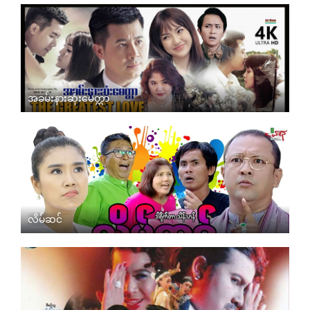
အခမ်းနားဆုံးမေတ္တာ
လိမ်ဆင်