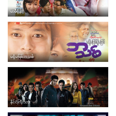
မာမီရှိန်း
မရှိမဖြစ်ဘသစ်
နိုင်ငံကြီးသား