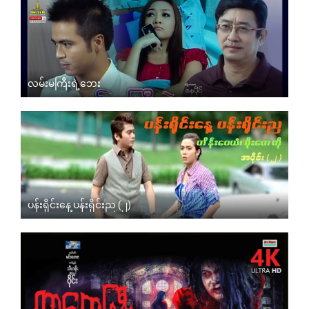
လမ်းမကြီးရဲ့ဘေး
ပန်းရိုင်းနေ့ ပန်းရိုင်းည (၂)