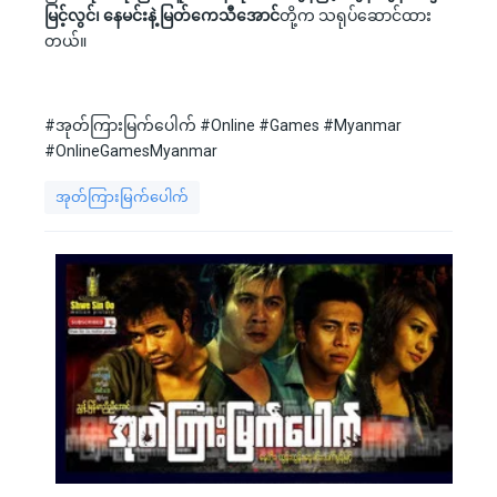
မြင့်လွင်၊ နေမင်းနဲ့ မြတ်ကေသီအောင်
တို့က သရုပ်ဆောင်ထား
တယ်။
#အုတ်ကြားမြက်ပေါက် #Online #Games #Myanmar
#OnlineGamesMyanmar
အုတ်ကြားမြက်ပေါက်