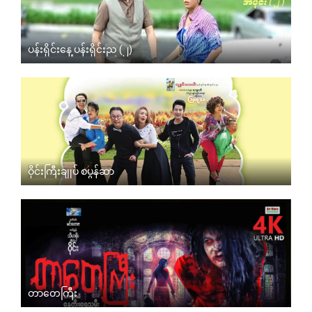
ပန်းရိုင်းနေ့ ပန်းရိုင်းည (၂)
ဝိုင်းကြီးချုပ် စပွန်ဆာ
တာတေကြီး