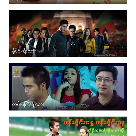
နိုင်ငံကြီးသား
လမ်းမကြီးရဲ့ဘေး