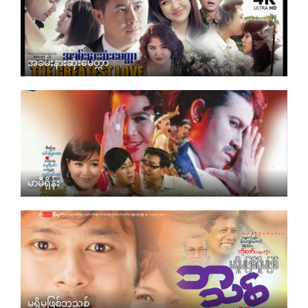
အခမ်းနားဆုံးမေတ္တာ
မာမီရှိန်း
မရှိမဖြစ်ဘသစ်