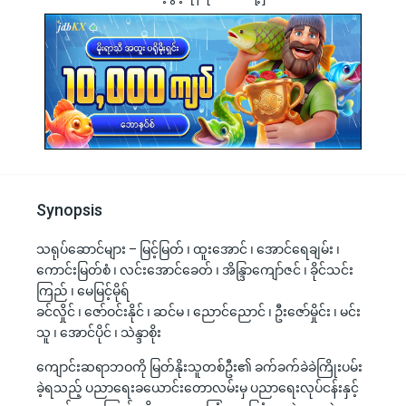
Synopsis
သရုပ်ဆောင်များ – မြင့်မြတ် ၊ ထူးအောင် ၊ အောင်ရေချမ်း ၊
ကောင်းမြတ်စံ ၊ လင်းအောင်ခေတ် ၊ အိန္ဒြာကျော်ဇင် ၊ ခိုင်သင်း
ကြည် ၊ မေမြင့်မိုရ်
ခင်လှိုင် ၊ ဇော်ဝင်းနိုင် ၊ ဆင်မ ၊ ညောင်ညောင် ၊ ဦးဇော်မှိုင်း ၊ မင်း
သူ ၊ အောင်ပိုင် ၊ သဲန္ဒာစိုး
ကျောင်းဆရာဘဝကို မြတ်နိုးသူတစ်ဦး၏ ခက်ခက်ခဲခဲကြိုးပမ်း
ခဲ့ရသည့် ပညာရေးခယောင်းတောလမ်းမှ ပညာရေးလုပ်ငန်းနှင့်