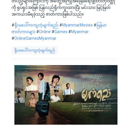
တပည့်များကြောင်းကို အတွေ့အကြုံအခြေခံရေးဖွဲ့ထားတဲ့ဝတ္ထု
ကို ရုပ်ရှင်အဖြစ် ပြန်လည်ရိုက်ကူးထားပြီး မင်းသား မြင့်မြတ်
အကယ်ဒမီရခဲ့သည့် ဇာတ်ကားဖြစ်ပါသည်။
#
ရိုးမပေါ်ကကျတဲ့မျက်ရည်
#
MyanmarMovies
#
မြန်မာ
ဇာတ်ကားများ
#
Online
#
Games
#
Myanmar
#
OnlineGamesMyanmar
ရိုးမပေါ်ကကျတဲ့မျက်ရည်