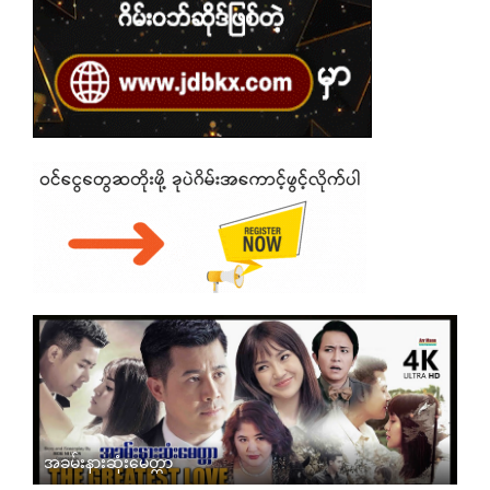
အခမ်းနားဆုံးမေတ္တာ