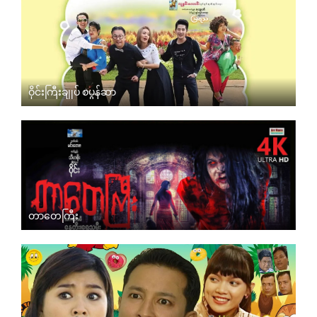
ဝိုင်းကြီးချုပ် စပွန်ဆာ
တာတေကြီး