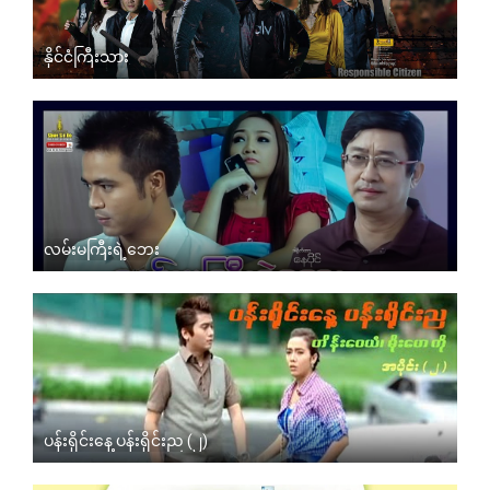
နိုင်ငံကြီးသား
လမ်းမကြီးရဲ့ဘေး
ပန်းရိုင်းနေ့ ပန်းရိုင်းည (၂)