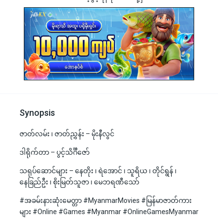
Synopsis
ဇာတ်လမ်း ၊ ဇာတ်ညွှန်း – မိုးနီလွင်
ဒါရိုက်တာ – ပွင့်သိင်္ဂီဇော်
သရုပ်ဆောင်များ – နေတိုး ၊ ရဲအောင် ၊ သူရိယ ၊ တိုင်ရွန် ၊
နေခြည်ဦး ၊ စိုးမြတ်သူဇာ ၊ မေဘရဏီသော်
#အခမ်းနားဆုံးမေတ္တာ #MyanmarMovies #မြန်မာဇာတ်ကား
များ #Online #Games #Myanmar #OnlineGamesMyanmar