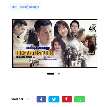
အခမ်းနားဆုံးမေတ္တာ
Shared
21