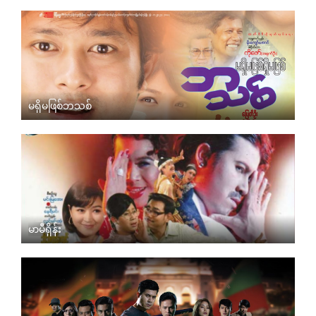
မရှိမဖြစ်ဘသစ်
မာမီရှိန်း