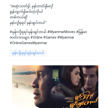
“အဆုံးသတ်ဖို့…မုန်းတတ်ဖို့မလို
ရုန်းထွက်ဖို့ခက်တဲ့ကိုယ်
တစ်ကယ်ဆို
မုန်းလို့ရရင် မုန်းချင်တယ်”
#မုန်းလို့ရရင်မုန်းချင်တယ် #MyanmarMovies #မြန်မာ
ဇာတ်ကားများ #Online #Games #Myanmar
#OnlineGamesMyanmar
မုန်းလို့ရရင်မုန်းချင်တယ်