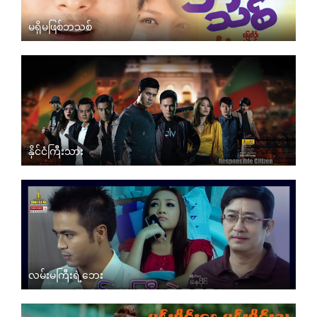
မရှိမဖြစ်ဘသစ်
နိုင်ငံကြီးသား
လမ်းမကြီးရဲ့ဘေး