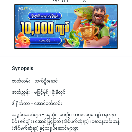
Synopsis
ဇာတ်လမ်း – သက်ဦးမောင်
ဇာတ်ညွှန်း – မမြင့်မိုရ် ၊ မိုးနီလွင်
ဒါရိုက်တာ – အောင်ဇော်လင်း
သရုပ်ဆောင်များ – နေတိုး ၊ မင်းဦး ၊ သင်ဇာဝင့်ကျော် ၊ ရတနာ
မိုင် ၊ ဇင်မျိုး ၊ အောင်မြင့်မြတ် (အိပ်မက်ဆုံရာ) ၊ စောနေလင်းဟန်
(အိပ်မက်ဆုံရာ) နှင့်သရုပ်ဆောင်များစွာ