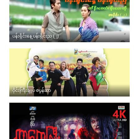
ပန်းရိုင်းနေ့ ပန်းရိုင်းည (၂)
ဝိုင်းကြီးချုပ် စပွန်ဆာ