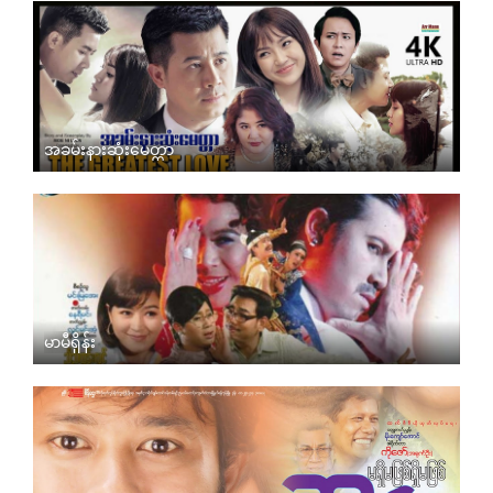
အခမ်းနားဆုံးမေတ္တာ
မာမီရှိန်း