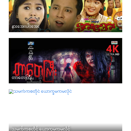
နားအေးပါးအေး
တာတေကြီး
သမက်ကစတိုင် ယောက္ခမကမလိုင်