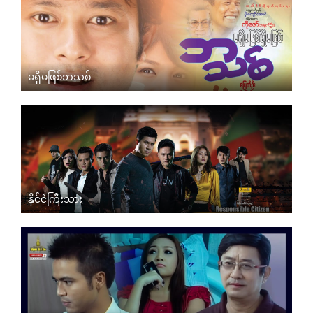
မရှိမဖြစ်ဘသစ်
နိုင်ငံကြီးသား