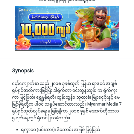
Synopsis
မှော်ကျောက်စာ သည် ၂၀၁၈ ခုနှစ်ထွက် မြန်မာ ရာဇဝင် အချစ်
ရုပ်ရှင်ဇာတ်ကားဖြစ်ပြီး ဒါရိုက်တာ ဝင်းထွန်းထွန်း က ရိုက်ကူး
ကာ မြင့်မြတ်၊ ရွှေမှုန်ရတီ၊ ထွန်းထွန်း၊ သူထူးစံ၊ ဖြိုးငွေစိုးနှင့် မေ
မြင့်မိုရ်တို့က ပါဝင် သရုပ်ဆောင်ထားသည်။ Myanmar Media 7
ရုပ်ရှင်ထုတ်လုပ်ရေးမှ ဖြန့်ချိကာ ၂၀၁၈ ခုနှစ် အောက်တိုဘာလ
၅ ရက်နေ့တွင် ရုံတင်ပြသခဲ့သည်။
ရက္ခာဝေ (မင်းသား)၊ ဒီသောင်း အဖြစ် မြင့်မြတ်