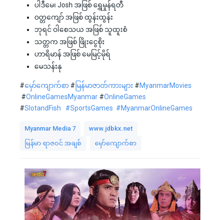
ပါဒီမေ၊ Josh အဖြစ် ရွှေမှုန်ရတီ
ဝတ္တကျော် အဖြစ် ထွန်းထွန်း
ဘုရင် ဝါစေသယ အဖြစ် သူထူးစံ
သတ္တက အဖြစ် ဖြိုးငွေစိုး
ဟာရိမာန် အဖြစ် မေမြင့်မိုရ်
မေသန်းနု
#
မှော်ကျောက်စာ
#
မြန်မာဇာတ်ကားများ
#
MyanmarMovies
#
OnlineGamesMyanmar
#
OnlineGames
#
SlotandFish
#SportsGames
#MyanmarOnlineGames
Myanmar Media 7
www.jdbkx.net
မြန်မာ ရာဇဝင် အချစ်
မှော်ကျောက်စာ