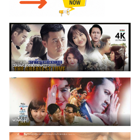
အခမ်းနားဆုံးမေတ္တာ
မာမီရှိန်း