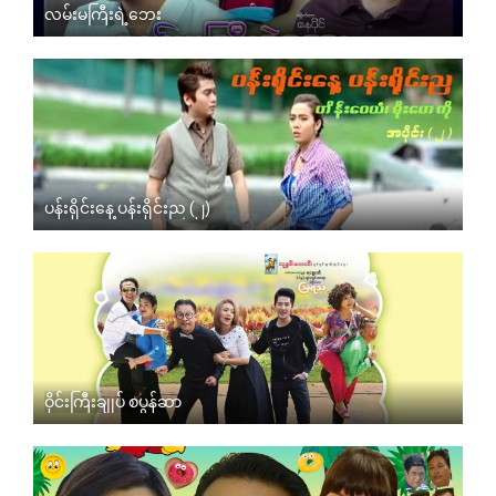
လမ်းမကြီးရဲ့ဘေး
ပန်းရိုင်းနေ့ ပန်းရိုင်းည (၂)
ဝိုင်းကြီးချုပ် စပွန်ဆာ