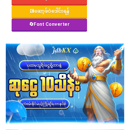
💽ဆော့ဖ်ဝဲဒေါင်းရန်
🔄Font Converter