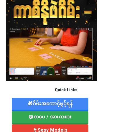
Quick Links
🎁ဂိမ်းအကောင့်ဖွင့်ရန်
📖စာပေ / အားကစား
👙Sexy Models