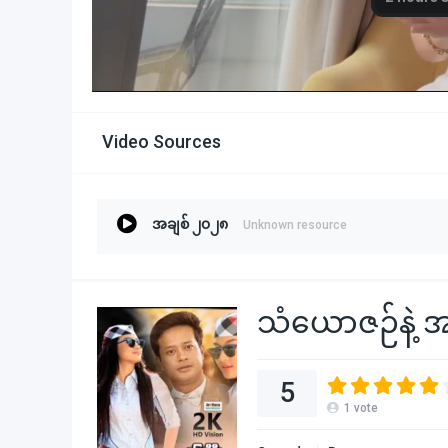
Video Sources
အချစ် ၂၀၂၈
Unknown resource
သံယောဇဉ်နဲ့ အ
5
1
vote