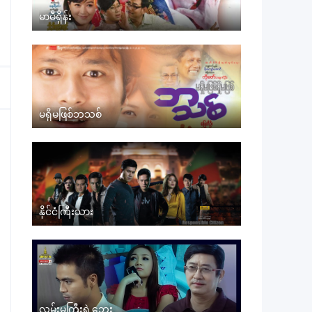
မာမီရှိန်း
မရှိမဖြစ်ဘသစ်
နိုင်ငံကြီးသား
လမ်းမကြီးရဲ့ဘေး