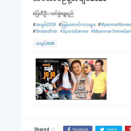
ပြေတီဦး ၊ ဝတ်မှုံရွှေရည်
#
အချစ်2028
#
မြန်မာဇာတ်ကားများ
#
MyanmarMovie
#
SlotandFish
#SportsGames
#MyanmarOnlineGa
အချစ်2028
Shared
0
Facebook
Twitter