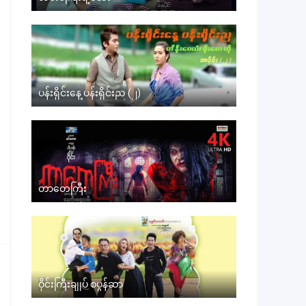
ပန်းရိုင်းနေ့ ပန်းရိုင်းည (၂)
တာတေကြီး
ဝိုင်းကြီးချုပ် စပွန်ဆာ