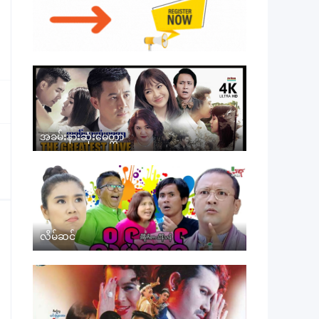
အခမ်းနားဆုံးမေတ္တာ
လိမ်ဆင်