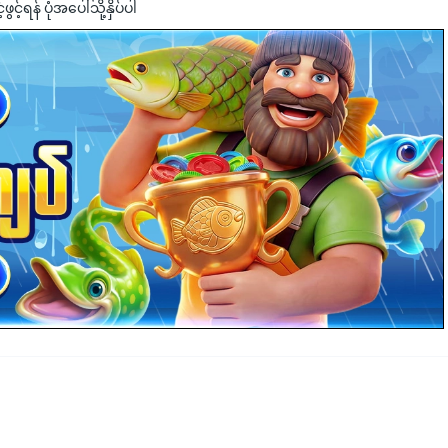
င့်ရန် ပုံအပေါ်သို့နှိပ်ပါ