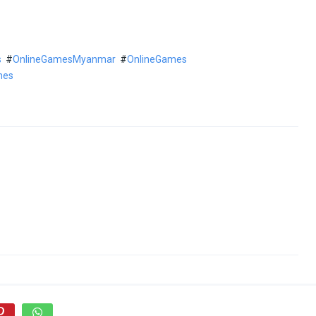
s
#
OnlineGamesMyanmar
#
OnlineGames
mes