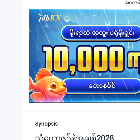
အကောင့်ဖွ
Synopsis
သံယောဇဉ်နဲ့အချစ်2028