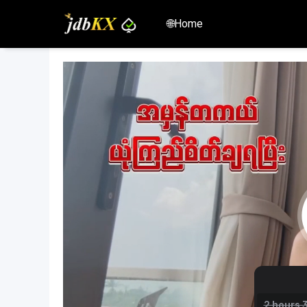
🌐Home