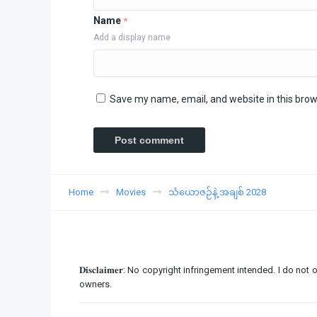
Name
*
Add a display name
Save my name, email, and website in this brow
Home
Movies
သံယောဇဉ်နဲ့ အချစ် 2028
𝐃𝐢𝐬𝐜𝐥𝐚𝐢𝐦𝐞𝐫: No copyright infringement intended. I d
owners.