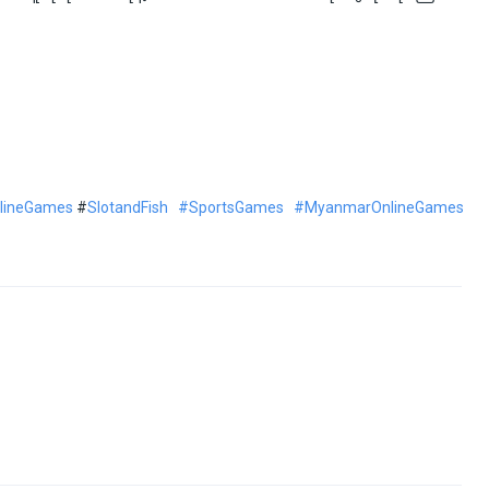
lineGames
#
SlotandFish
#SportsGames
#MyanmarOnlineGames