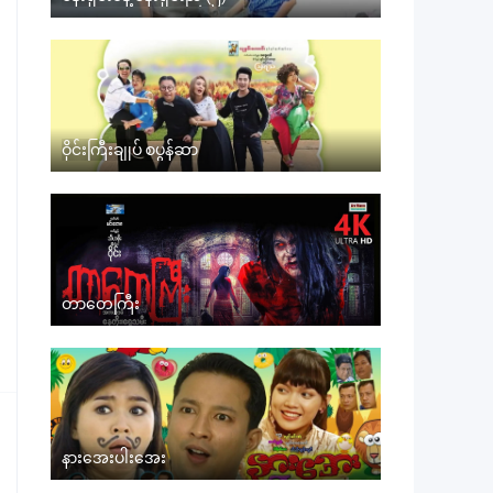
ဝိုင်းကြီးချုပ် စပွန်ဆာ
တာတေကြီး
နားအေးပါးအေး