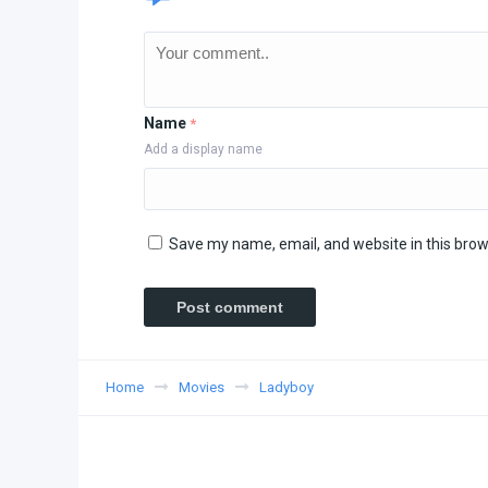
Name
*
Add a display name
Save my name, email, and website in this brow
Home
Movies
Ladyboy