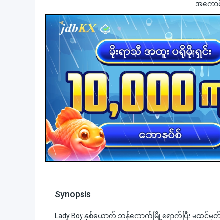
အကောင့်ဖွ
Synopsis
Lady Boy နှစ်‌‌‌ယောက် ဘန်ကောက်မြို့ရောက်ပြီး မထင်မ