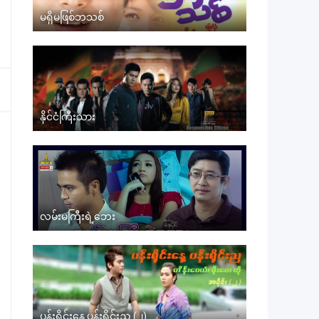
မရှိမဖြစ်ဘသစ်
နိုင်ငံကြီးသား
လမ်းမကြီးရဲ့ဘေး
ပန်းရိုင်းနေ့ ပန်းရိုင်းည (၂)