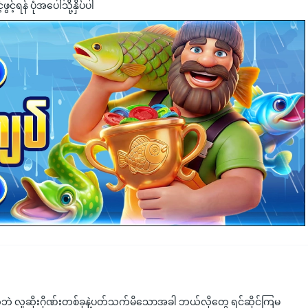
င့်ရန် ပုံအပေါ်သို့နှိပ်ပါ
ှတ်ဘဲ လူဆိုးဂိုဏ်းတစ်ခုနဲ့ပတ်သက်မိသောအခါ ဘယ်လိုတွေ ရင်ဆိုင်ကြမ