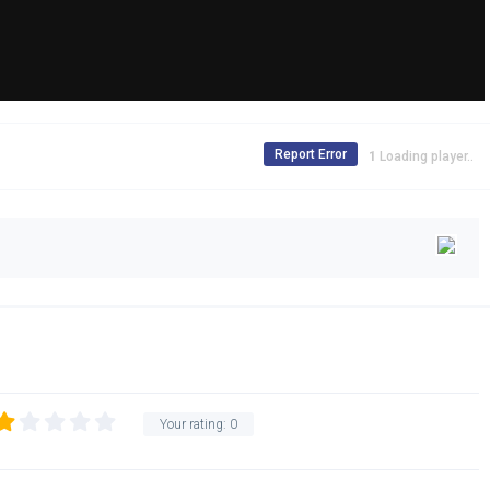
Report Error
Loading player..
Your rating:
0