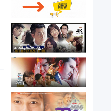
အခမ်းနားဆုံးမေတ္တာ
မာမီရှိန်း