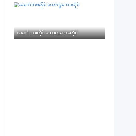
သမက်ကစတိုင် ယောက္ခမကမလိုင်