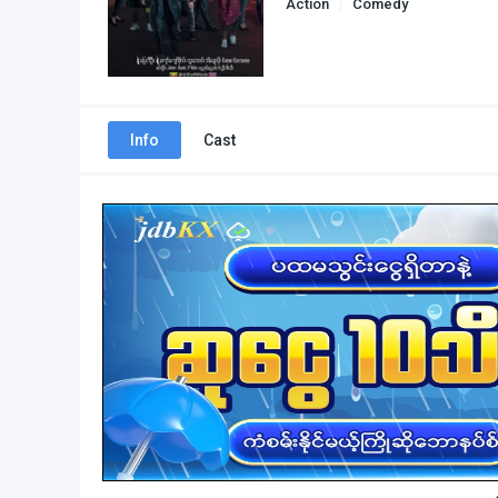
Action
Comedy
Info
Cast