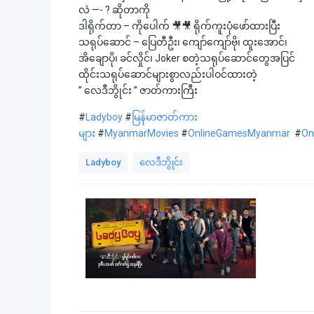
လဲ —- ? ဆိုတာကို
ဒါရိုက်တာ – ကိုပေါက် 🎥🎥 ရိုက်ကူးပုံဖော်ထားပြီး
သရုပ်ဆောင် – ပြေတီဦး၊ ကျော်ကျော်ဗို၊ ထူးအောင်၊
အိချောပို၊ ခင်လှိုင်၊ Joker စတဲ့သရုပ်ဆောင်တွေအပြင်
ထိုင်းသရုပ်ဆောင်များစွာလည်းပါဝင်ထားတဲ့
” လေဒီဘွိုင်း ” ဇာတ်ကားကြီး
#
Ladyboy
#
မြန်မာဇာတ်ကား
များ
#
MyanmarMovies
#
OnlineGamesMyanmar
#
On
Ladyboy
လေဒီဘွိုင်း