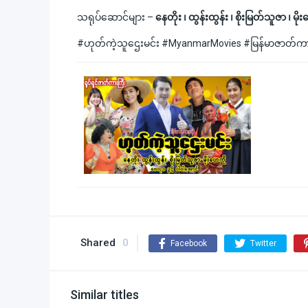
သရုပ်ဆောင်များ –
နေတိုး ၊ ထွန်းထွန်း ၊ စိုးမြတ်သူဇာ ၊ မ
#ဟုတ်ကဲ့သူဌေးမင်း #MyanmarMovies #မြန်မာဇာတ်
Shared
0
Facebook
Twitter
Similar titles