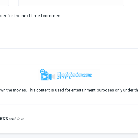
ser for the next time I comment.
o not own the movies. This content is used for entertainment purposes only under th
𝐁𝐊𝐗 𝑤𝑖𝑡ℎ 𝑙𝑜𝑣𝑒