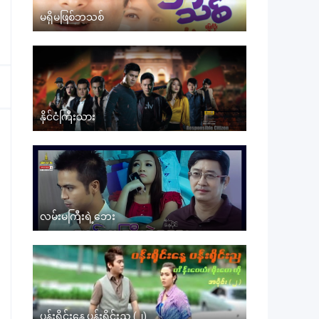
မရှိမဖြစ်ဘသစ်
နိုင်ငံကြီးသား
လမ်းမကြီးရဲ့ဘေး
ပန်းရိုင်းနေ့ ပန်းရိုင်းည (၂)