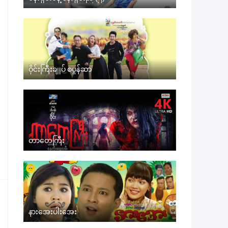
ဝိုင်းကြီးချုပ် စပွန်ဆာ
တာတေကြီး
နားအေးပါးအေး