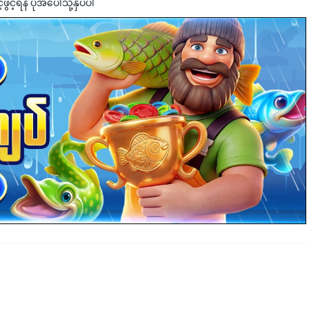
င့်ရန် ပုံအပေါ်သို့နှိပ်ပါ