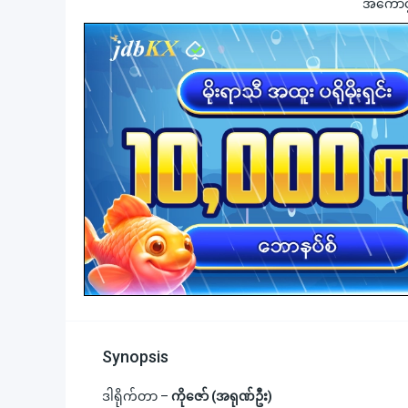
အကောင့်ဖွ
Synopsis
ဒါရိုက်တာ –
ကိုဇော် (အရုဏ်ဦး)