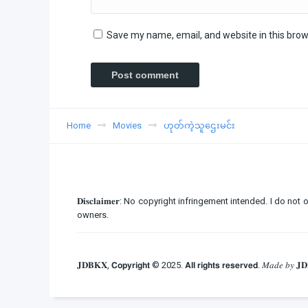
Save my name, email, and website in this brow
Home
Movies
ဟုတ်ကဲ့သူဌေးမင်း
𝐃𝐢𝐬𝐜𝐥𝐚𝐢𝐦𝐞𝐫: No copyright infringement intended. I d
owners.
𝐉𝐃𝐁𝐊𝐗, 𝗖𝗼𝗽𝘆𝗿𝗶𝗴𝗵𝘁 © 2025. 𝗔𝗹𝗹 𝗿𝗶𝗴𝗵𝘁𝘀 𝗿𝗲𝘀𝗲𝗿𝘃𝗲𝗱. 𝑀𝑎𝑑𝑒 𝑏𝑦 𝐉𝐃