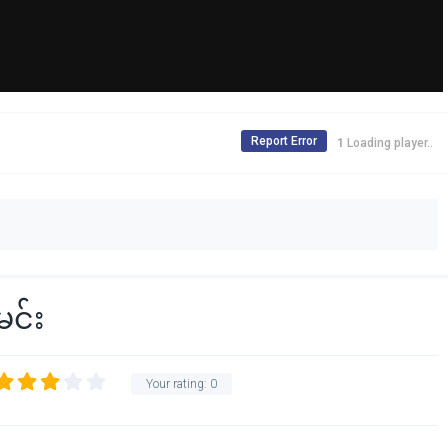
Report Error
Loading player..
င်း
Your rating:
0