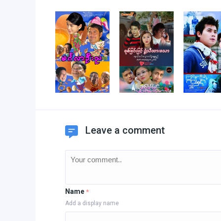
Leave a comment
Name
*
Add a display name