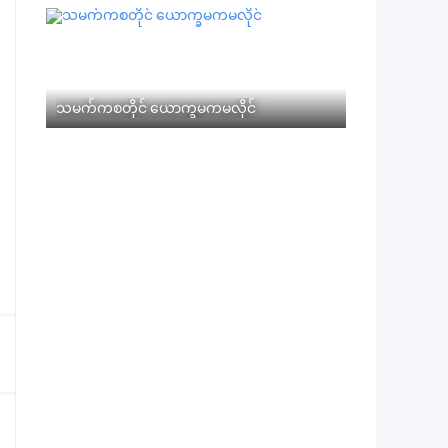
သမက်ကစတိုင် ယောက္ခမကမလိုင်