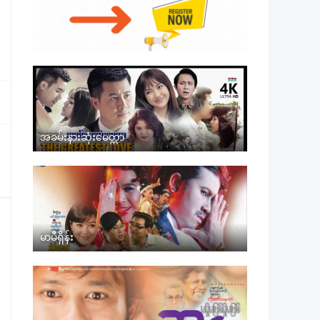
အခမ်းနားဆုံးမေတ္တာ
မာမီရှိန်း