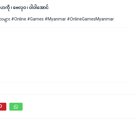
ိုးဟေကို ၊ ဗေလုဝ ၊ ဝါဝါအောင်
ကားများ #Online #Games #Myanmar #OnlineGamesMyanmar