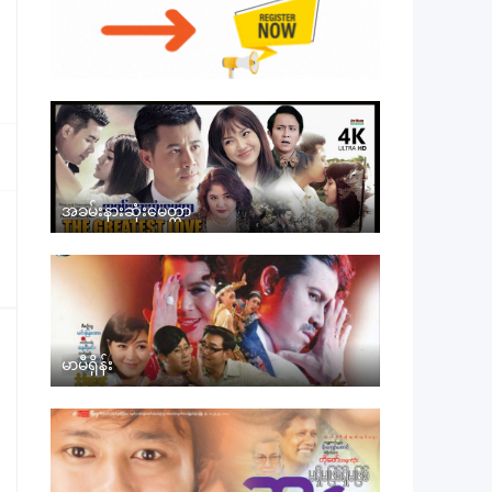
အခမ်းနားဆုံးမေတ္တာ
မာမီရှိန်း