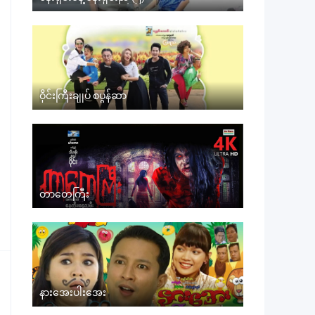
ဝိုင်းကြီးချုပ် စပွန်ဆာ
တာတေကြီး
နားအေးပါးအေး