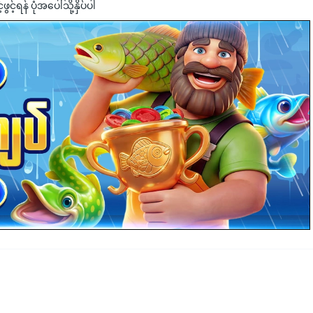
င့်ရန် ပုံအပေါ်သို့နှိပ်ပါ