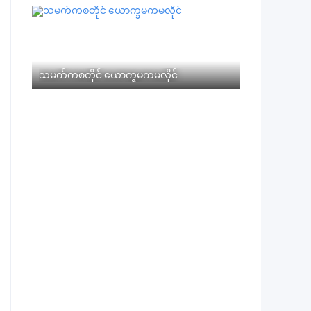
သမက်ကစတိုင် ယောက္ခမကမလိုင်