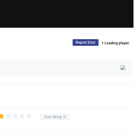
Report Error
Loading player..
Your rating:
0