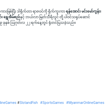
ကားဖြစ်ပြီး ဒါရိုက်တာ ရာဇဝင်ကို ရိုက်ကူးကာ
ရန်အောင်၊ မင်းမော်ကွန်း၊
်၊ ရွှေအိမ်စည်
နှင့် ဘယ်လာ မြတ်သီရိလွင် တို့ ပါဝင်သရုပ်ဆောင်
၁၉ ခုနှစ် ဩဂုတ်လ ၂၂ ရက်နေ့တွင် ရုံတင်ပြသခဲ့သည်။
lineGames
#
SlotandFish
#SportsGames
#MyanmarOnlineGames