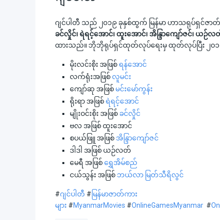
ဂျင်ပါတီ သည် ၂၀၁၉ ခုနှစ်ထွက် မြန်မာ ဟာသရုပ်ရှင်ဇာတ်
ခင်လှိုင်၊ ရဲရင့်အောင်၊ ထူးအောင်၊ အိန္ဒြာကျော်ဇင်၊ ယဉ်လတ
ထားသည်။ ဘိုဘိုရုပ်ရှင်ထုတ်လုပ်ရေးမှ ထုတ်လုပ်ပြီး ၂၀
မိုးလင်းစိုး အဖြစ်
ရန်အောင်
လက်ရုံးအဖြစ်
လူမင်း
ကျော်ဆု အဖြစ်
မင်းမော်ကွန်း
ရိုးရာ အဖြစ်
ရဲရင့်အောင်
မျိုးဝင်းစိုး အဖြစ်
ခင်လှိုင်
ဗလ အဖြစ် ထူးအောင်
စပယ်ဖြူ အဖြစ်
အိန္ဒြာကျော်ဇင်
ဒါဒါ အဖြစ် ယဉ်လတ်
မေရီ အဖြစ်
ရွှေအိမ်စည်
ငယ်သွန်း အဖြစ်
ဘယ်လာ မြတ်သီရိလွင်
#
ဂျင်ပါတီ
#
မြန်မာဇာတ်ကား
များ
#
MyanmarMovies
#
OnlineGamesMyanmar
#
On