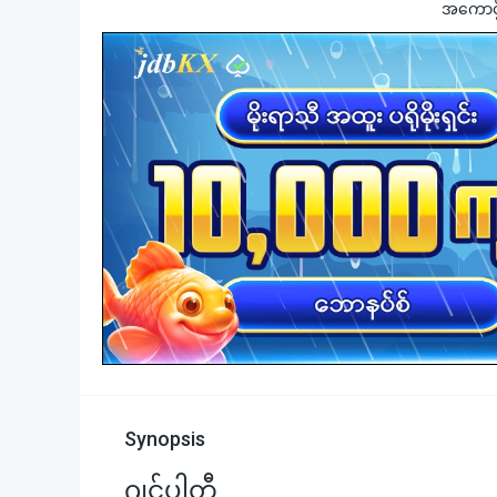
အကောင့်ဖွ
Synopsis
ဂျင်ပါတီ