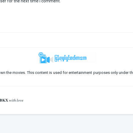
ser for the next time I comment.
o not own the movies. This content is used for entertainment purposes only under th
𝐁𝐊𝐗 𝑤𝑖𝑡ℎ 𝑙𝑜𝑣𝑒