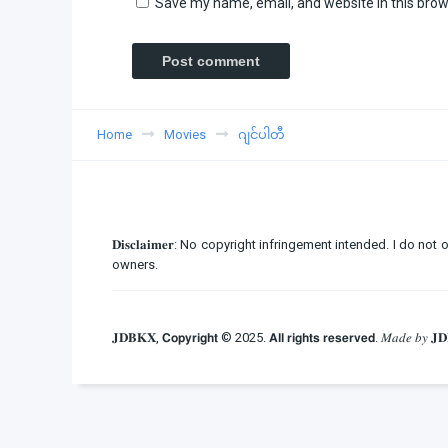
Save my name, email, and website in this brow
Home
Movies
ဂျင်ပါတီ
𝐃𝐢𝐬𝐜𝐥𝐚𝐢𝐦𝐞𝐫: No copyright infringement intended. I d
owners.
𝐉𝐃𝐁𝐊𝐗, 𝗖𝗼𝗽𝘆𝗿𝗶𝗴𝗵𝘁 © 2025. 𝗔𝗹𝗹 𝗿𝗶𝗴𝗵𝘁𝘀 𝗿𝗲𝘀𝗲𝗿𝘃𝗲𝗱. 𝑀𝑎𝑑𝑒 𝑏𝑦 𝐉𝐃