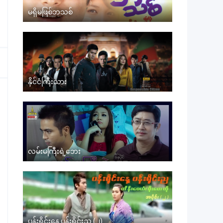
မရှိမဖြစ်ဘသစ်
နိုင်ငံကြီးသား
လမ်းမကြီးရဲ့ဘေး
ပန်းရိုင်းနေ့ ပန်းရိုင်းည (၂)