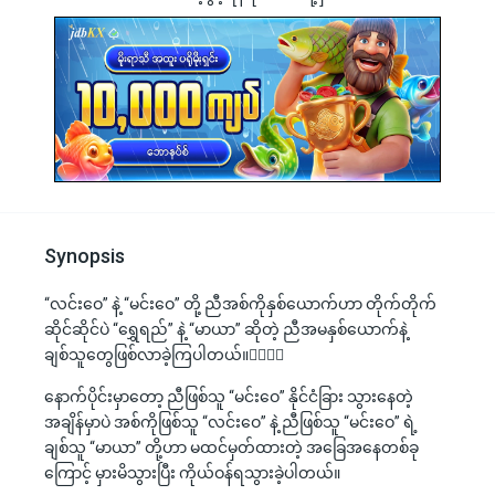
Synopsis
“လင်းဝေ” နဲ့ “မင်းဝေ” တို့ ညီအစ်ကိုနှစ်ယောက်ဟာ တိုက်တိုက်
ဆိုင်ဆိုင်ပဲ “ရွှေရည်” နဲ့ “မာယာ” ဆိုတဲ့ ညီအမနှစ်ယောက်နဲ့
ချစ်သူတွေဖြစ်လာခဲ့ကြပါတယ်။👩‍❤‍💋‍👨
နောက်ပိုင်းမှာတော့ ညီဖြစ်သူ “မင်းဝေ” နိုင်ငံခြား သွားနေတဲ့
အချိန်မှာပဲ အစ်ကိုဖြစ်သူ “လင်းဝေ” နဲ့ ညီဖြစ်သူ “မင်းဝေ” ရဲ့
ချစ်သူ “မာယာ” တို့ဟာ မထင်မှတ်ထားတဲ့ အခြေအနေတစ်ခု
ကြောင့် မှားမိသွားပြီး ကိုယ်ဝန်ရသွားခဲ့ပါတယ်။