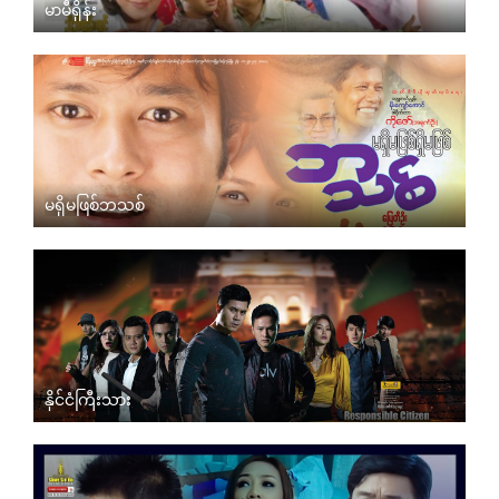
မာမီရှိန်း
မရှိမဖြစ်ဘသစ်
နိုင်ငံကြီးသား