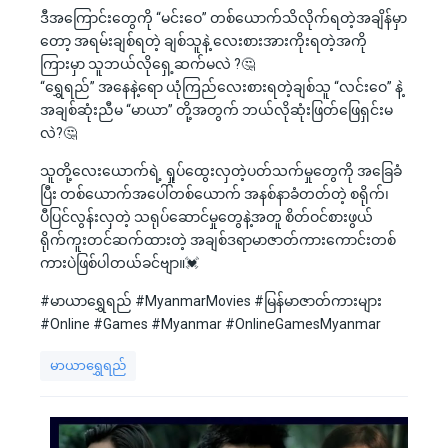
ဒီအကြောင်းတွေကို “မင်းဝေ” တစ်ယောက်သိလိုက်ရတဲ့အချိန်မှာ
တော့ အရမ်းချစ်ရတဲ့ ချစ်သူနဲ့ လေးစားအားကိုးရတဲ့အကို
ကြားမှာ သူဘယ်လိုရှေ့ဆက်မလဲ ?🤔
“ရွှေရည်” အနေနဲ့ရော ယုံကြည်လေးစားရတဲ့ချစ်သူ “လင်းဝေ” နဲ့
အချစ်ဆုံးညီမ “မာယာ” တို့အတွက် ဘယ်လိုဆုံးဖြတ်ဖြေရှင်းမ
လဲ?🤔
သူတို့လေးယောက်ရဲ့ ရှုပ်ထွေးလှတဲ့ပတ်သက်မှုတွေကို အခြေခံ
ပြီး တစ်ယောက်အပေါ်တစ်ယောက် အနစ်နာခံတတ်တဲ့ စရိုက်၊
ပီပြင်လွန်းလှတဲ့ သရုပ်ဆောင်မှုတွေနဲ့အတူ စိတ်ဝင်စားဖွယ်
ရိုက်ကူးတင်ဆက်ထားတဲ့ အချစ်ဒရာမာဇာတ်ကားကောင်းတစ်
ကားပဲဖြစ်ပါတယ်ခင်ဗျာ။💓
#မာယာရွှေရည် #MyanmarMovies #မြန်မာဇာတ်ကားများ
#Online #Games #Myanmar #OnlineGamesMyanmar
မာယာရွှေရည်