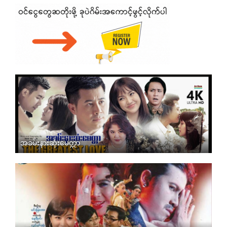
အခမ်းနားဆုံးမေတ္တာ