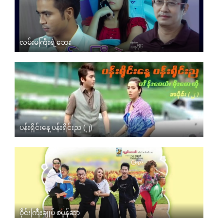
လမ်းမကြီးရဲ့ဘေး
ပန်းရိုင်းနေ့ ပန်းရိုင်းည (၂)
ဝိုင်းကြီးချုပ် စပွန်ဆာ