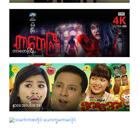
တာတေကြီး
နားအေးပါးအေး