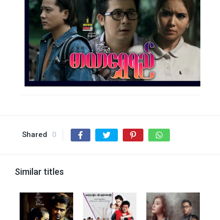
Shared
0
Similar titles