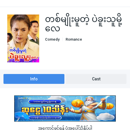
တစ်မျိုးမူတဲ့ ပဲခူးသူမို့
လေ
Comedy
Romance
Info
Cast
အကောင့်ဖွင့်ရန် ပုံအပေါ်သို့နှိပ်ပါ