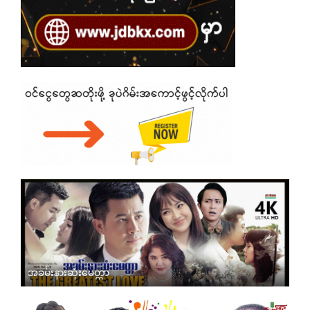
အခမ်းနားဆုံးမေတ္တာ