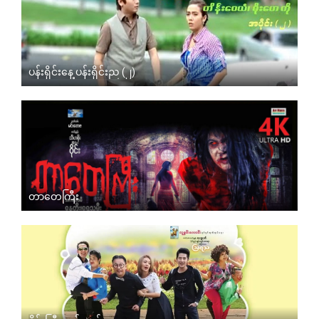
ပန်းရိုင်းနေ့ ပန်းရိုင်းည (၂)
တာတေကြီး