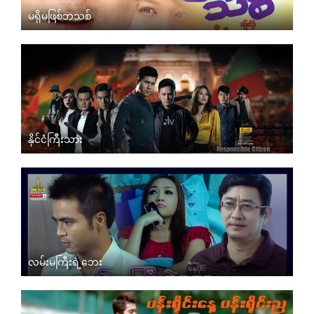
မရှိမဖြစ်ဘသစ်
နိုင်ငံကြီးသား
လမ်းမကြီးရဲ့ဘေး