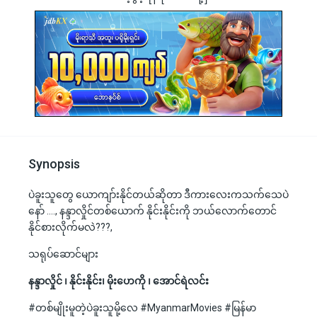
Synopsis
ပဲခူးသူတွေ ယောကျာ်းနိုင်တယ်ဆိုတာ ဒီကားလေးကသက်သေပဲ
နော် …., နန္ဒာလှိုင်တစ်ယောက် နိုင်းနိုင်းကို ဘယ်လောက်တောင်
နိုင်စားလိုက်မလဲ???,
သရုပ်ဆောင်များ
နန္ဒာလှိုင် ၊ နိုင်းနိုင်း၊ မိုးဟေကို ၊ အောင်ရဲလင်း
#တစ်မျိုးမူတဲ့ပဲခူးသူမို့လေ #MyanmarMovies #မြန်မာ