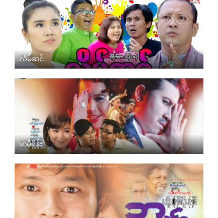
လိမ်ဆင်
မာမီရှိန်း