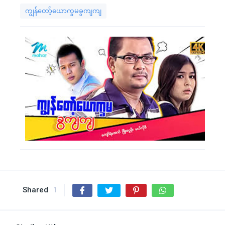
ကျွန်တော့်ယောက္ခမခွကျကျ
Shared
1