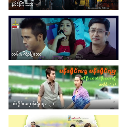
နိုင်ငံကြီးသား
လမ်းမကြီးရဲ့ဘေး
ပန်းရိုင်းနေ့ ပန်းရိုင်းည (၂)