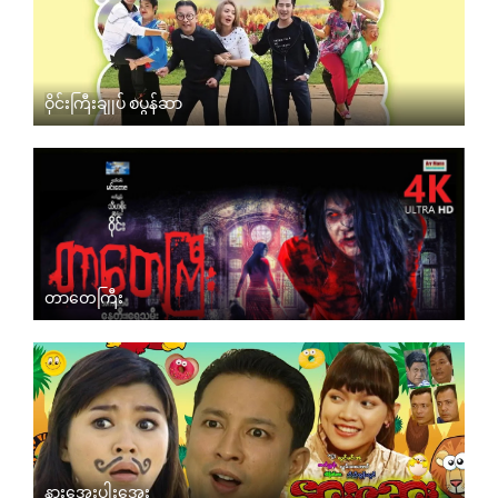
ဝိုင်းကြီးချုပ် စပွန်ဆာ
တာတေကြီး
နားအေးပါးအေး