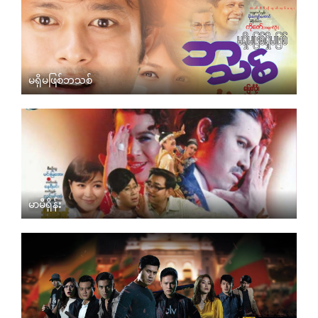
မရှိမဖြစ်ဘသစ်
မာမီရှိန်း