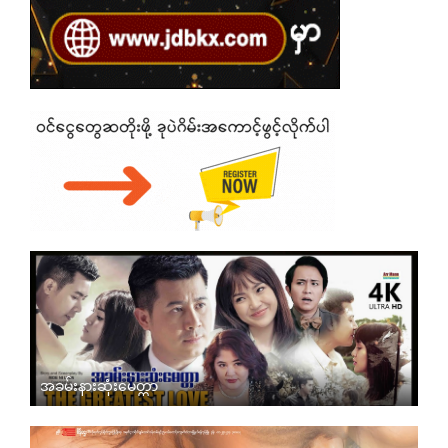
အခမ်းနားဆုံးမေတ္တာ