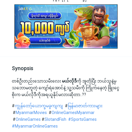
Synopsis
တစ်ဦးတည်းသောသမီးလေး
မယ်လိုဒီ
ကို အူတိုပြီး ဘယ်သူနဲ့မှ
သဘောမတူတဲ့ ကျော်ရဲအောင်နဲ့ သူ့သမီးကို ကြိုက်နေတဲ့ ဖြိုးငွေ
စိုးက မယ်လိုဒီကိုအရယူနိုင်မလားဆိုတာ..??
#
ကျွန်တော့်ယောက္ခမခွကျကျ
#
မြန်မာဇာတ်ကားများ
#
MyanmarMovies
#
OnlineGamesMyanmar
#
OnlineGames
#
SlotandFish
#SportsGames
#MyanmarOnlineGames