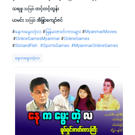
သရဖူ
အဖြစ်
တင့်တင့်ထွန်း
ယမင်း
အဖြစ်
အိန္ဒြာကျော်ဇင်
#
နေကမွေးတဲ့လ
#
မြန်မာဇာတ်ကားများ
#
MyanmarMovies
#
OnlineGamesMyanmar
#
OnlineGames
#
SlotandFish
#SportsGames
#MyanmarOnlineGames
နေကမွေးတဲ့လ