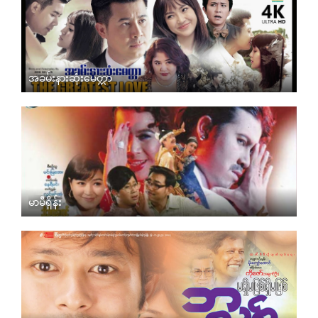
အခမ်းနားဆုံးမေတ္တာ
မာမီရှိန်း