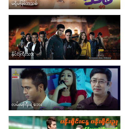
မရှိမဖြစ်ဘသစ်
နိုင်ငံကြီးသား
လမ်းမကြီးရဲ့ဘေး