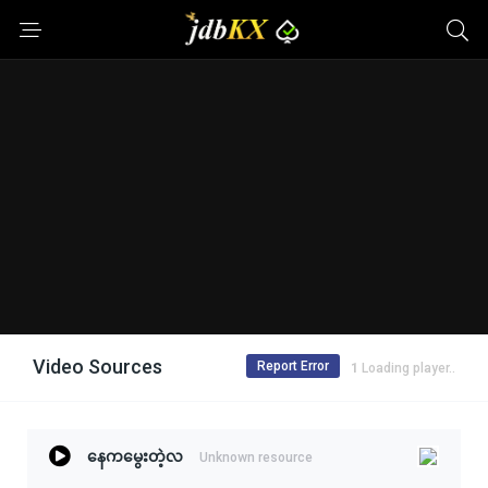
Video Sources
Report Error
1
Loading player..
နေကမွေးတဲ့လ
Unknown resource