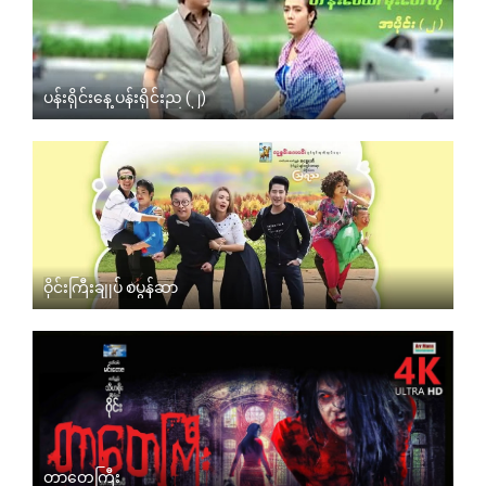
ပန်းရိုင်းနေ့ ပန်းရိုင်းည (၂)
ဝိုင်းကြီးချုပ် စပွန်ဆာ
တာတေကြီး