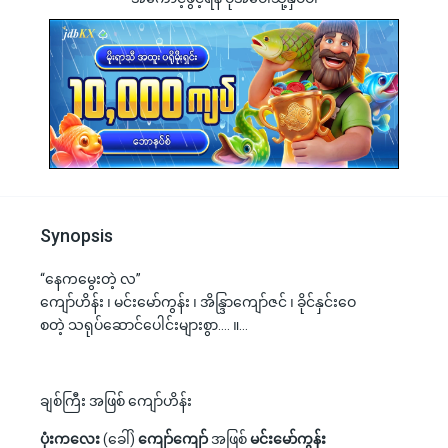
Synopsis
“နေကမွေးတဲ့ လ”
ကျော်ဟိန်း ၊ မင်းမော်ကွန်း ၊ အိန္ဒြာကျော်ဇင် ၊ ခိုင်နှင်းဝေ
စတဲ့ သရုပ်ဆောင်ပေါင်းများစွာ…. ။…
ချစ်ကြီး အဖြစ် ကျော်ဟိန်း
ပုံးကလေး
(ခေါ်)
ကျော်ကျော်
အဖြစ်
မင်းမော်ကွန်း