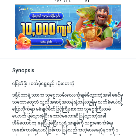
Synopsis
ပြေတီဦး ၊ ဝတ်မှုံရွှေရည် ၊ မိုးဟေကို
ဒရိုင်ဘာရဲ့သားက သူဌေးသမီးလေးကိုချစ်မိသွားတဲ့အခါ ဖခင်မှ
သဘောမတူဘဲ သူ့လိုအဆင့်အတန်းနဲ့တန်းတူရှိမှ လက်ခံမယ်လို့
ပြောလိုက်ရာ မခံချင်စိတ်ဖြင့်ကြိုးစားကာ သူဌေးကြီးတစ်
ယောက်ဖြစ်သွားခဲ့ပြီး ကောင်မလေးဆီပြန်သွားတဲ့အခါ
အိမ်ထောင်ကျနေပြီဖြစ်ပြီး သူ့ရဲ့အချစ်ကို သစ္စာဖောက်ခံရ၊
အစော်ကားခံရသလိုဖြစ်ကာ ပြန်လည်ကလဲ့စားချေပုံများကို ဒ