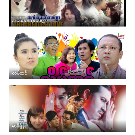
အခမ်းနားဆုံးမေတ္တာ
လိမ်ဆင်
မာမီရှိန်း