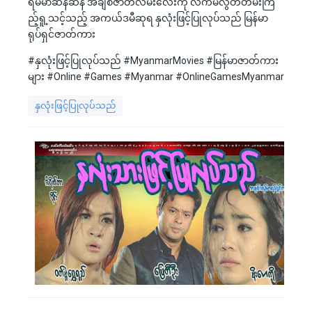
ရမ်မာဆန်ဆန် အချစ်ဇာတ်လမ်းလေးကို လက်မလွတ်တမ်းကြ
ည့်ရူ့သင့်သည့် အကယ်ဒမီဆုရ နှလုံးဖြင့်ပြုလုပ်သည် မြန်မာ
ရုပ်ရှင်ဇာတ်ကား
#နှလုံးဖြင့်ပြုလုပ်သည် #MyanmarMovies #မြန်မာဇာတ်ကား
များ #Online #Games #Myanmar #OnlineGamesMyanmar
နှလုံးဖြင့်ပြုလုပ်သည်