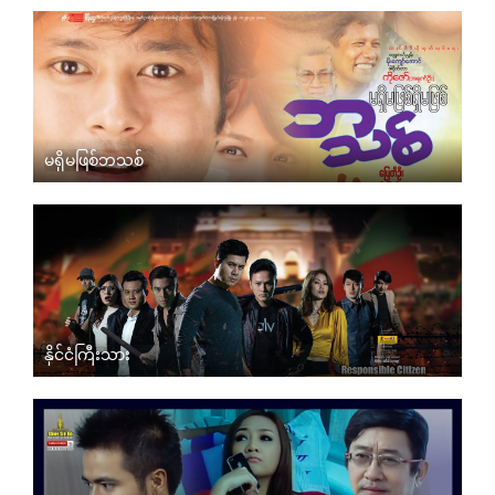
မရှိမဖြစ်ဘသစ်
နိုင်ငံကြီးသား