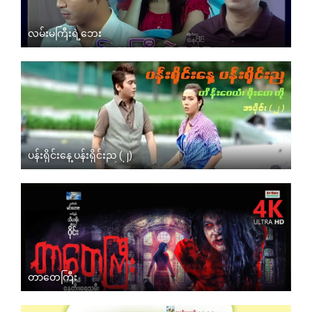
လမ်းမကြီးရဲ့ဘေး
ပန်းရိုင်းနေ့ ပန်းရိုင်းည (၂)
တာတေကြီး