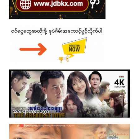
အခမ်းနားဆုံးမေတ္တာ