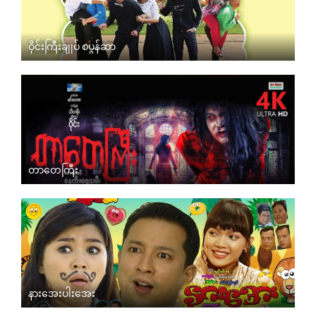
ဝိုင်းကြီးချုပ် စပွန်ဆာ
တာတေကြီး
နားအေးပါးအေး