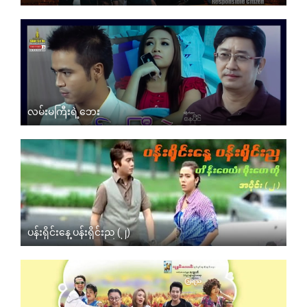
လမ်းမကြီးရဲ့ဘေး
ပန်းရိုင်းနေ့ ပန်းရိုင်းည (၂)