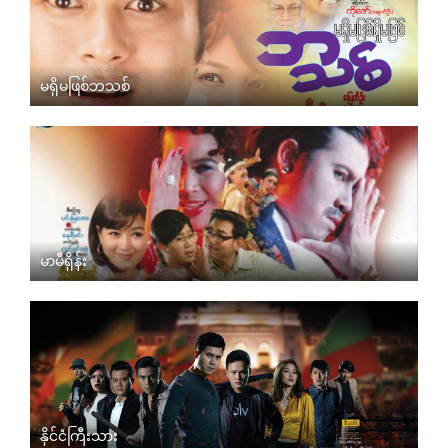
မရှိမဖြစ်ဘသစ်
မာမီရှိန်း
နိုင်ငံကြီးသား