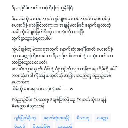
ဝိညာဉ်စိမ်းဇာတ်ကားကြီး ကြည့်နိုင်ပြီ။
မိသားစုကို ဘယ်လောက် ချစ်ချစ်၊ ဘယ်လောက်ပဲ ပေးဆပ်ခဲ့
ပေးဆပ်ခဲ့ သေခြင်းတရားက အချိန်မတန်ခင် ရောက်ချလာတဲ့
အခါ ကိုယ်ချစ်မြတ်နိုးသူ အားလုံးကို ထားပြီး
ထွက်ခွာသွားခဲ့ရတာပါပဲ။
ကိုယ်ချစ်တဲ့ မိသားစုအတွက် နောက်ဆုံးအချိန်အထိ ပေးဆပ်ခဲ့
သူ ၊ မေတ္တာကြီးမားသော ဝိညာဉ်တစ်ကောင်ရဲ့ အဆုံးသတ်ဟာ
ဘာဖြစ်သွားလေမလဲ။
သေဆုံးသွားသူ ကိုသိန်းရဲ့ ဝိညာဉ်ကို သုဿာန်ကနေ အိမ်ကို ခေါ်
လာရတဲ့အခါ ကိုသိန်းမဟုတ်တဲ့ အခြား နာမည်တူ ဝိညာဉ်တစ်
ယောက်က
အိမ်ကို မှားရောက်လာခဲ့တဲ့အခါ …….🔥
#ဝိညာဉ်စိမ်း #မိသားစု #ချစ်မြတ်နိုးသူ #နောက်ဆုံးအချိန်
#မေတ္တာ #သုဿာန်
ချစ်မြတ်နိုးသူ
နောက်ဆုံးအချိန်
မိသားစု
မေတ္တာ
ဝိညာဉ်
ဝိညာဉ်စိမ်း
သုဿာန်