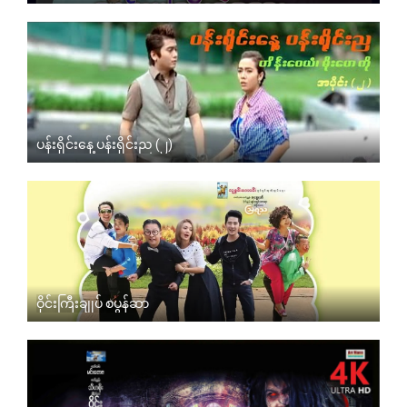
ပန်းရိုင်းနေ့ ပန်းရိုင်းည (၂)
ဝိုင်းကြီးချုပ် စပွန်ဆာ