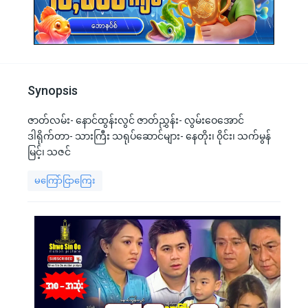
Synopsis
ဇာတ်လမ်း- နောင်ထွန်းလွင် ဇာတ်ညွှန်း- လွမ်းဝေအောင်
ဒါရိုက်တာ- သားကြီး သရုပ်ဆောင်များ- နေတိုး၊ ၀ိုင်း၊ သက်မွန်
မြင့်၊ သဇင်
မကြော်ငြာကြေး