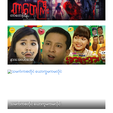
တာတေကြီး
နားအေးပါးအေး
သမက်ကစတိုင် ယောက္ခမကမလိုင်