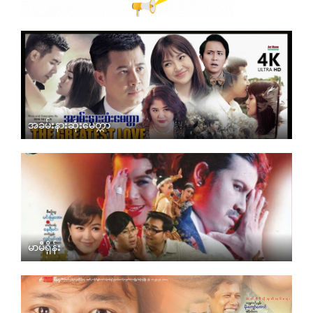
အခမ်းနားဆုံးမေတ္တာ
မာမီရှိန်း