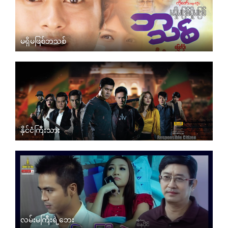
မရှိမဖြစ်ဘသစ်
နိုင်ငံကြီးသား
လမ်းမကြီးရဲ့ဘေး