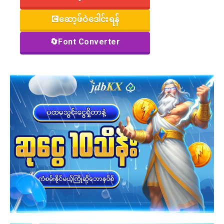
💽ဆော့ဖ်ဝဲဒေါင်းရန်
🔄Font Converter