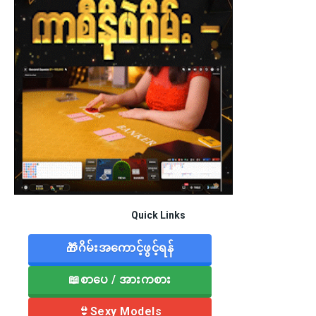
Quick Links
🎁ဂိမ်းအကောင့်ဖွင့်ရန်
📖စာပေ / အားကစား
👙Sexy Models