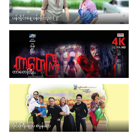
ပန်းရိုင်းနေ့ ပန်းရိုင်းည (၂)
တာတေကြီး
ဝိုင်းကြီးချုပ် စပွန်ဆာ