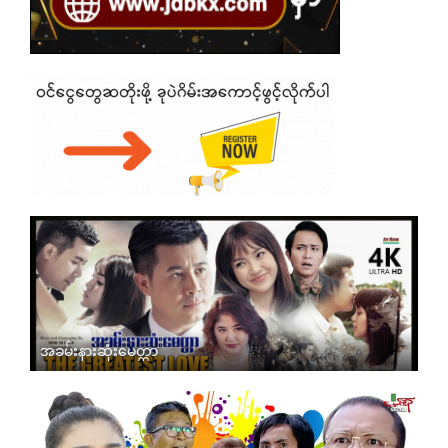
အခမ်းနားဆုံးမေတ္တာ