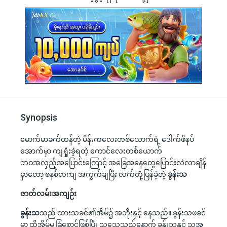
Synopsis
မောက်မာခက်ထန်တဲ့ မိန်းကလေးတစ်ယောက်ရဲ့ ဒေါက်ဖိနပ်
အောက်မှာ ကျရှုံးခဲ့ရတဲ့ ကောင်လေးတစ်ယောက်
ဘဝအလှည့်အပြောင်းကြောင့် အခြေအနေတွေပြောင်းလဲလာချိန်
မှာတော့ စနစ်တကျ အကွက်ချပြီး လက်တုံ့ပြန်ခဲ့တဲ့
ခွန်းသ
ဇာတ်လမ်းအကျဉ်း
ခွန်းသ
သည် ထားသခင်၏အိမ်၌ အဘိုးနှင့် နေသည်။ ခွန်းသဖခင်
မှာ ထိုအိမ်မှ ခြံစောင့်ဖြစ်ပြီး သူသေသည့်နောက် ခွန်းသနှင့် သူ့အ