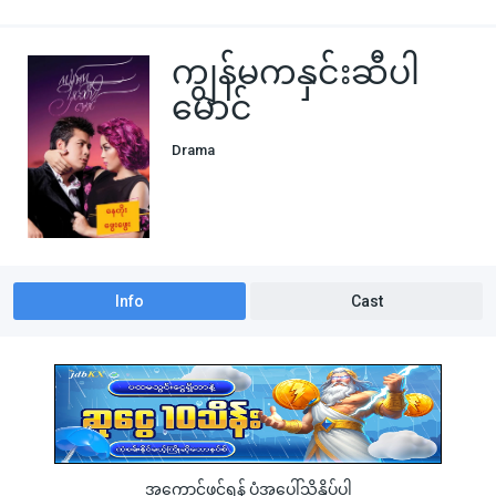
ကျွန်မကနှင်းဆီပါ
မောင်
Drama
Info
Cast
အကောင့်ဖွင့်ရန် ပုံအပေါ်သို့နှိပ်ပါ