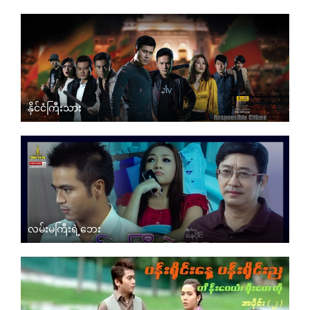
နိုင်ငံကြီးသား
လမ်းမကြီးရဲ့ဘေး