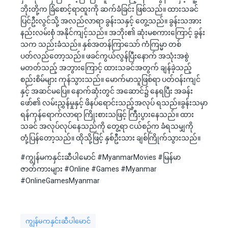
ဘိုးတို့က ခြံစောင့်ရာထူးကို ဆက်ခံခြင်း ဖြစ်သည်။ ထားသခင်
ပြင်ဦးလွင်သို့ အလည်လာရာ ခွန်းသနှင့် တွေ့သည်။ ခွန်းသအား
နည်းလမ်းစုံ အနိုင်ကျင့်သည်။ အဘိုး၏ ဆုံးမစကားကြောင့် ခွန်း
သက သည်းခံသည်။ နှစ်အတန်ကြာသော် ကံကြမ္မာ တစ်
ပတ်လည်တော့သည်။ ဖခင်ကွယ်လွန်ပြီးနောက် အသုံးအစွဲ
မတတ်သည့် အဘွားကြောင့် ထားသခင်အတွက် ချန်ခဲ့သည့်
စည်းစိမ်များ ကုန်သွားသည်။ မောက်မာသူဖြစ်ရာ ပတ်ဝန်းကျင်
နှင့် အဆင်မပြေ။ နောက်ဆုံးတွင် အဆောင်၌ နေရပြီး အခန်း
ဖော်၏ လမ်းညွှန်မှုနှင့် ဖိနပ်ရောင်းသည့်အလုပ် ရသည်။ခွန်းသမှာ
ရန်ကုန်ရောက်လာရာ ကြိုးစားသဖြင့် ကြီးပွားနေသည်။ ထား
သခင် အလုပ်လုပ်နေသည်ကို တွေ့ရာ ငယ်စဉ်က ခံရသမျှကို
တုံ့ပြန်တော့သည်။ ထိုသို့ဖြင့် နှစ်ဦးသား ချစ်ကြိုက်သွားသည်။
#ကျွန်မကနှင်းဆီပါမောင် #MyanmarMovies #မြန်မာ
ဇာတ်ကားများ #Online #Games #Myanmar
#OnlineGamesMyanmar
ကျွန်မကနှင်းဆီပါမောင်