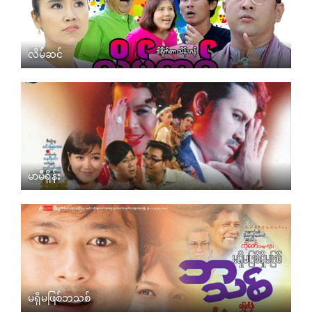
လိမ်ဆင်
မာမီရှိန်း
မရှိမဖြစ်ဘသစ်