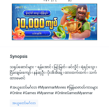
Synopsis
သရုပ်ဆောင်များ – ရန်အောင် ၊ မြင့်မြတ် ၊ ခင်လှိုင် ၊ ရဲရင့်သွေး ၊
ငြိမ်းချမ်းကျော် ၊ နန်ဆုဦး ၊ ပိုးအိအိခန့် ၊ ထားထက်ထက် ၊ သက်
ထားမေဇင်
#အယူတော်မင်္ဂလာ #MyanmarMovies #မြန်မာဇာတ်ကားများ
#Online #Games #Myanmar #OnlineGamesMyanmar
အယူတော်မင်္ဂလာ