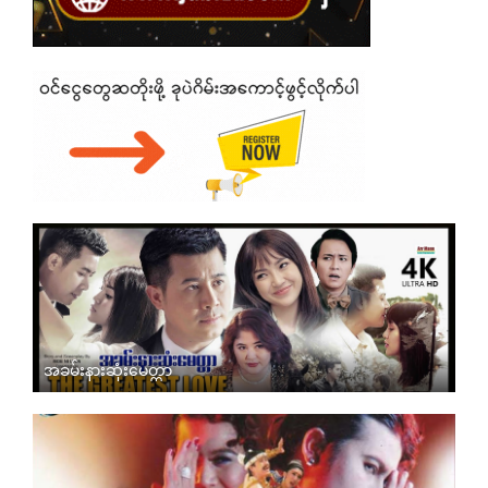
အခမ်းနားဆုံးမေတ္တာ