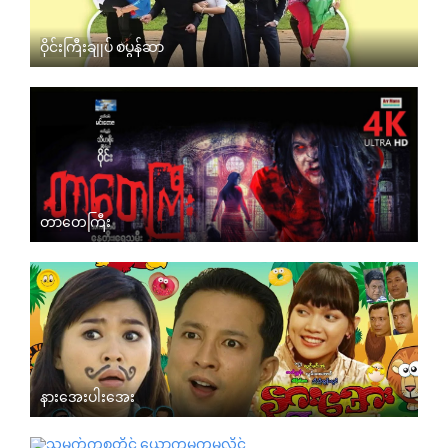
ဝိုင်းကြီးချုပ် စပွန်ဆာ
တာတေကြီး
နားအေးပါးအေး