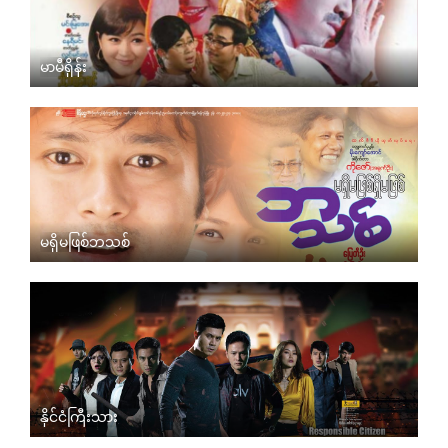
မာမီရှိန်း
မရှိမဖြစ်ဘသစ်
နိုင်ငံကြီးသား