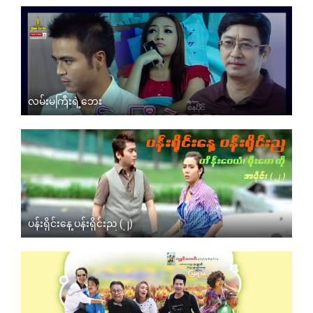
လမ်းမကြီးရဲ့ဘေး
ပန်းရိုင်းနေ့ ပန်းရိုင်းည (၂)