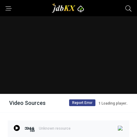
Video Sources
Report Error
Loading player..
အနန္တ
Unknown resource