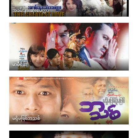
အခမ်းနားဆုံးမေတ္တာ
မာမီရှိန်း
မရှိမဖြစ်ဘသစ်