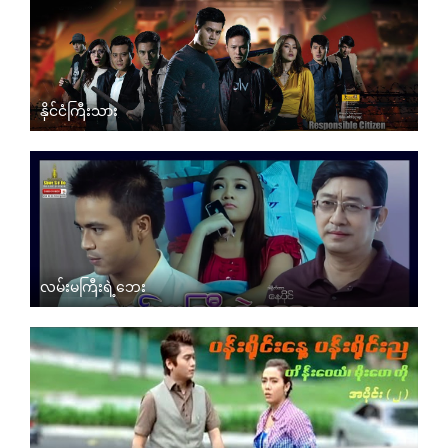
နိုင်ငံကြီးသား
လမ်းမကြီးရဲ့ဘေး