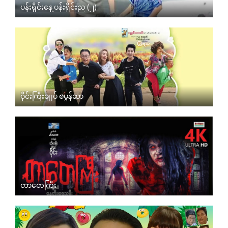
ပန်းရိုင်းနေ့ ပန်းရိုင်းည (၂)
ဝိုင်းကြီးချုပ် စပွန်ဆာ
တာတေကြီး