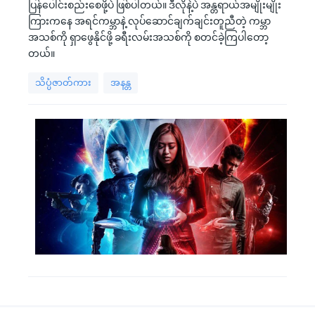
ပြန်ပေါင်းစည်းစေဖို့ပဲ ဖြစ်ပါတယ်။ ဒီလိုနဲ့ပဲ အန္တရာယ်အမျိုးမျိုး
ကြားကနေ အရင်ကမ္ဘာနဲ့ လုပ်ဆောင်ချက်ချင်းတူညီတဲ့ ကမ္ဘာ
အသစ်ကို ရှာဖွေနိုင်ဖို့ ခရီးလမ်းအသစ်ကို စတင်ခဲ့ကြပါတော့
တယ်။
သိပ္ပံဇာတ်ကား
အနန္တ