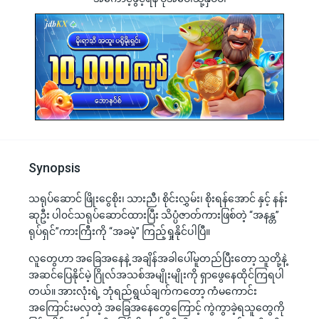
Synopsis
သရုပ်ဆောင် ဖြိုးငွေစိုး၊ သားညီ၊ စိုင်းလွှမ်း၊ စိုးရန်အောင် နှင့် နန်း
ဆုဦး ပါ၀င်သရုပ်ဆောင်ထားပြီး သိပ္ပံဇာတ်ကားဖြစ်တဲ့ “အနန္တ”
ရုပ်ရှင်”ကားကြီးကို “အခမဲ့” ကြည့်ရှုနိုင်ပါပြီ။
လူတွေဟာ အခြေအနေနဲ့ အချိန်အခါပေါ်မူတည်ပြီးတော့ သူတို့နဲ့
အဆင်ပြေနိုင်မဲ့ ဂြိုလ်အသစ်အမျိုးမျိုးကို ရှာဖွေနေထိုင်ကြရပါ
တယ်။ အားလုံးရဲ့ ဘုံရည်ရွယ်ချက်ကတော့ ကံမကောင်း
အကြောင်းမလှတဲ့ အခြေအနေတွေကြောင့် ကွဲကွာခဲ့ရသူတွေကို