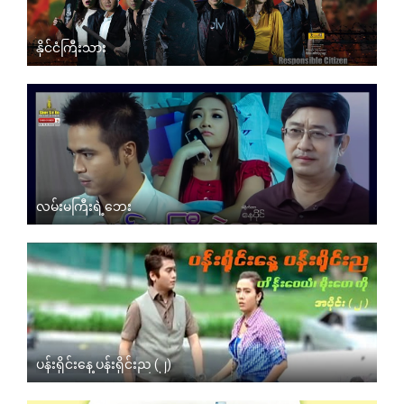
နိုင်ငံကြီးသား
လမ်းမကြီးရဲ့ဘေး
ပန်းရိုင်းနေ့ ပန်းရိုင်းည (၂)