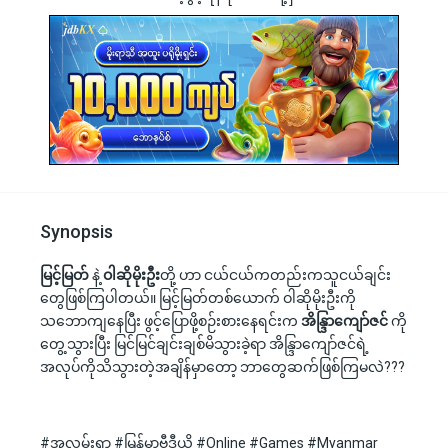
Synopsis
မြင့်မြတ်
နဲ့
ဝါဆိုမိုးဦး
တို့ ဟာ ငယ်ငယ်ကတည်းကသူငယ်ချင်း
တွေဖြစ်ကြပါတယ်။ မြင့်မြတ်တစ်ယောက် ဝါဆိုမိုးဦးကို
သဘောကျနေပြီး ဖွင့်ပြောဖို့စဉ်းစားနေရင်းက
အိန္ဒြာကျော်ဇင်
ကို
တွေ့သွားပြီး မြင်မြင်ချင်းချစ်မိသွားခဲ့ရာ အိန္ဒြာကျော်ဇင်ရဲ့
အလုပ်ကိုသိသွားတဲ့အချိန်မှာတော့ ဘာတွေဆက်ဖြစ်ကြမလဲ???
#အလွမ်းရွာ #မြန်မာဗီဒီယို #Online #Games #Myanmar