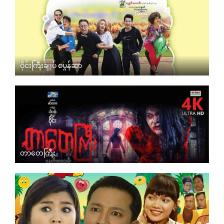
ဝိုင်းကြီးချုပ် စပွန်ဆာ
တာတေကြီး