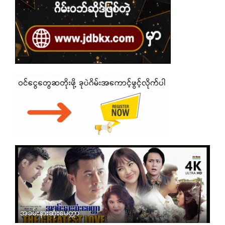
အခမ်းနားဆုံးမေတ္တာ