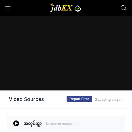
Video Sources
Report Error
1
Loading player..
အလွမ်းရွာ
Unknown resource