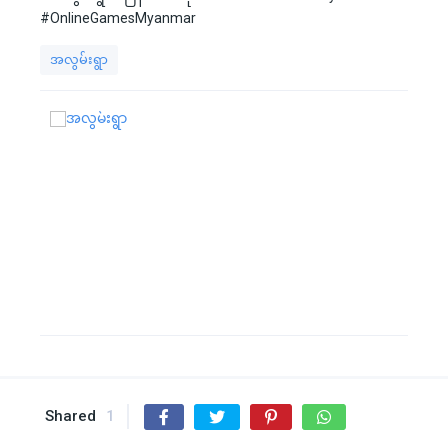
#OnlineGamesMyanmar
အလွမ်းရွာ
Shared
1