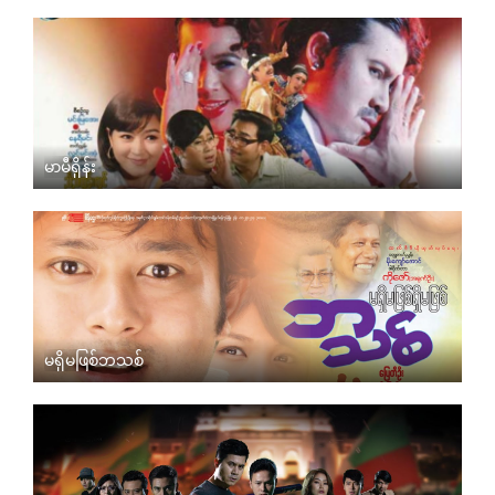
မာမီရှိန်း
မရှိမဖြစ်ဘသစ်