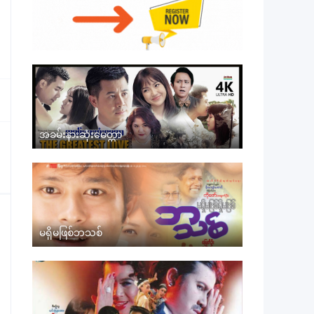
အခမ်းနားဆုံးမေတ္တာ
မရှိမဖြစ်ဘသစ်