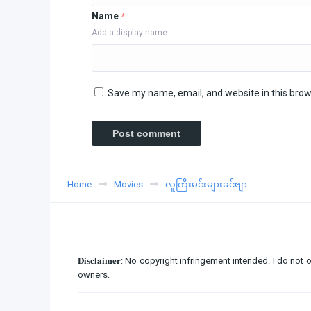
Name
*
Add a display name
Save my name, email, and website in this brow
Home
Movies
လူကြီးမင်းများခင်ဗျာ
𝐃𝐢𝐬𝐜𝐥𝐚𝐢𝐦𝐞𝐫: No copyright infringement intended. I d
owners.