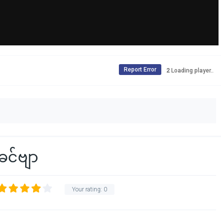
Report Error
1
Loading player..
ခင်ဗျာ
Your rating:
0