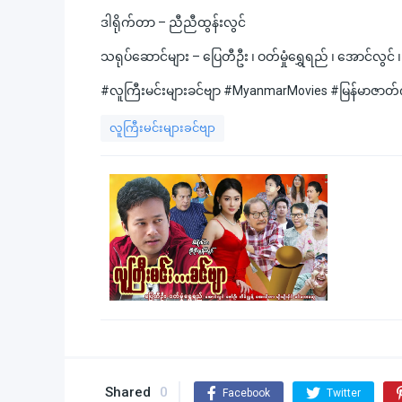
ဒါရိုက်တာ – ညီညီထွန်းလွင်
သရုပ်ဆောင်များ – ပြေတီဦး ၊ ဝတ်မှုံရွှေရည် ၊ အောင်လွင် ၊ ဇော
#လူကြီးမင်းများခင်ဗျာ #MyanmarMovies #မြန်မာဇ
လူကြီးမင်းများခင်ဗျာ
Shared
0
Facebook
Twitter