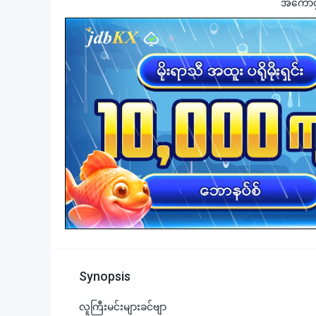
အကောင့်ဖွ
Synopsis
လူကြီးမင်းများခင်ဗျာ