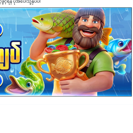
င့်ရန် ပုံအပေါ်သို့နှိပ်ပါ