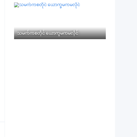
သမက်ကစတိုင် ယောက္ခမကမလိုင်