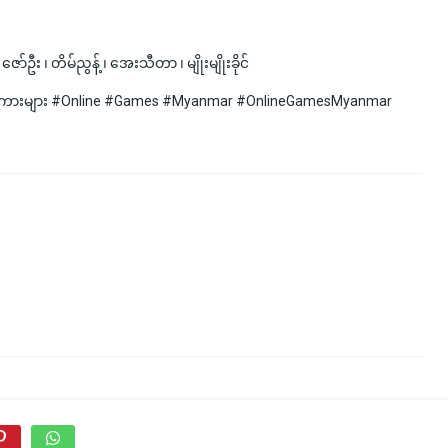
်ဦး ၊ တိမ်ညွန့် ၊ အေးသီတာ ၊ မျိုးမျိုးခိုင်‌
ာတ်ကားများ #Online #Games #Myanmar #OnlineGamesMyanmar