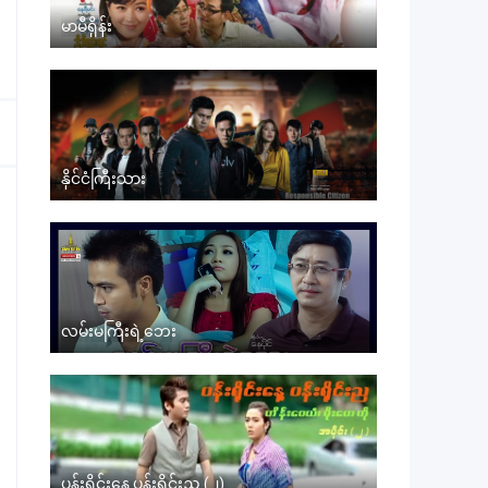
မာမီရှိန်း
နိုင်ငံကြီးသား
လမ်းမကြီးရဲ့ဘေး
ပန်းရိုင်းနေ့ ပန်းရိုင်းည (၂)