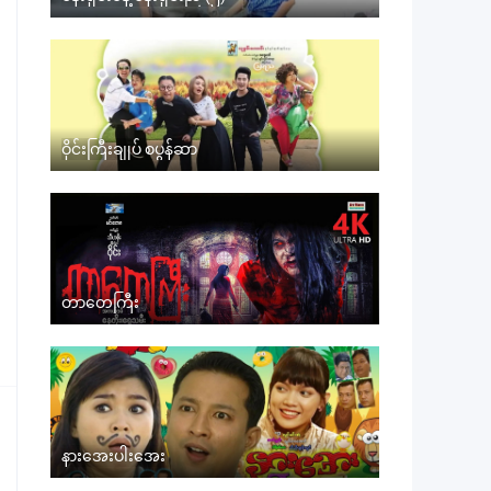
ဝိုင်းကြီးချုပ် စပွန်ဆာ
တာတေကြီး
နားအေးပါးအေး