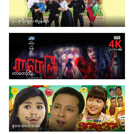
ဝိုင်းကြီးချုပ် စပွန်ဆာ
တာတေကြီး
နားအေးပါးအေး