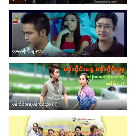
လမ်းမကြီးရဲ့ဘေး
ပန်းရိုင်းနေ့ ပန်းရိုင်းည (၂)