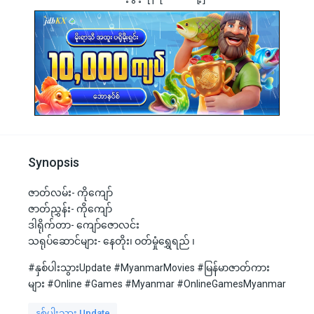
Synopsis
ဇာတ်လမ်း- ကိုကျော်
ဇာတ်ညွှန်း- ကိုကျော်
ဒါရိုက်တာ- ကျော်ဇောလင်း
သရုပ်ဆောင်များ- နေတိုး၊ ဝတ်မှုံရွှေရည် ၊
#နှစ်ပါးသွားUpdate #MyanmarMovies #မြန်မာဇာတ်ကား
များ #Online #Games #Myanmar #OnlineGamesMyanmar
နှစ်ပါးသွား Update