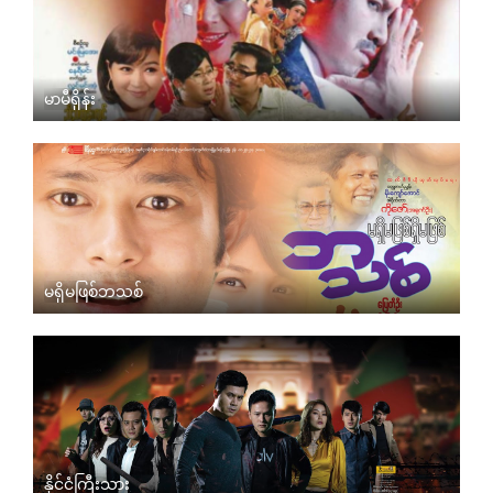
မာမီရှိန်း
မရှိမဖြစ်ဘသစ်
နိုင်ငံကြီးသား