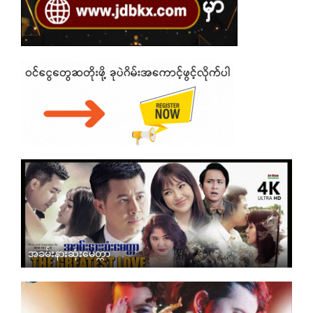
အခမ်းနားဆုံးမေတ္တာ