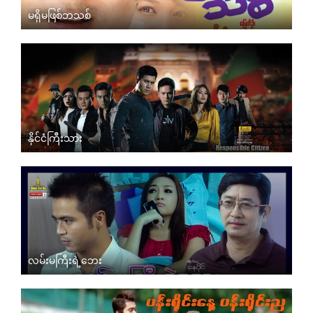
မရှိမဖြစ်ဘသစ်
နိုင်ငံကြီးသား
လမ်းမကြီးရဲ့ဘေး