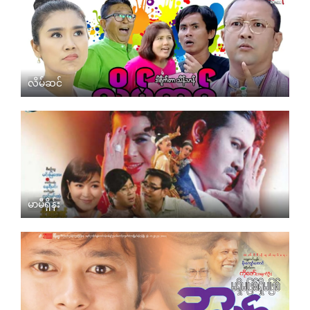
လိမ်ဆင်
မာမီရှိန်း