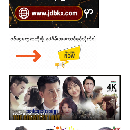
အခမ်းနားဆုံးမေတ္တာ