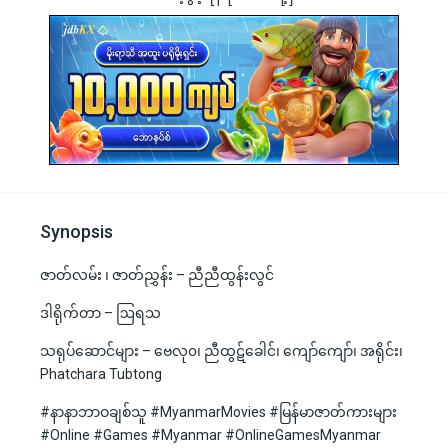
Synopsis
ဇာတ်လမ်း ၊ ဇာတ်ညွှန်း – ညီညီထွန်းလွင်
ဒါရိုက်တာ – ဩရသ
သရုပ်ဆောင်များ – ဗေလု၀၊ ညီထွဋ်ခေါင်၊ ကျော်ကျော်၊ အရိုင်း၊
Phatchara Tubtong
#နာနာဘာဝချစ်သူ #MyanmarMovies #မြန်မာဇာတ်ကားများ
#Online #Games #Myanmar #OnlineGamesMyanmar