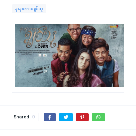
နာနာဘာဝချစ်သူ
Shared
0