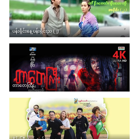
ပန်းရိုင်းနေ့ ပန်းရိုင်းည (၂)
တာတေကြီး