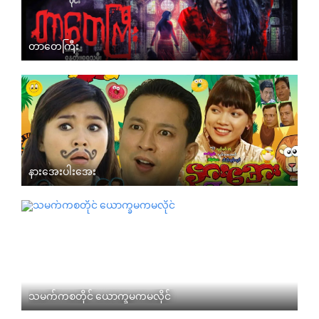
တာတေကြီး
နားအေးပါးအေး
သမက်ကစတိုင် ယောက္ခမကမလိုင်