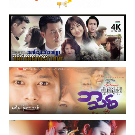
အခမ်းနားဆုံးမေတ္တာ
မရှိမဖြစ်ဘသစ်