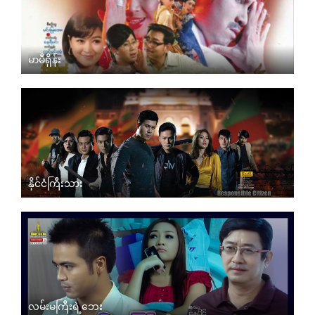
မာမီရှိန်း
နိုင်ငံကြီးသား
လမ်းမကြီးရဲ့ဘေး