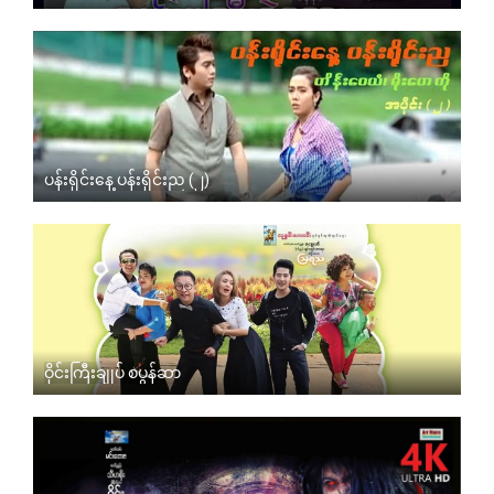
ပန်းရိုင်းနေ့ ပန်းရိုင်းည (၂)
ဝိုင်းကြီးချုပ် စပွန်ဆာ