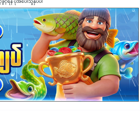
င့်ရန် ပုံအပေါ်သို့နှိပ်ပါ