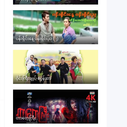
ပန်းရိုင်းနေ့ ပန်းရိုင်းည (၂)
ဝိုင်းကြီးချုပ် စပွန်ဆာ
တာတေကြီး