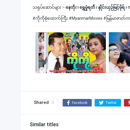
သရုပ်ဆောင်များ –
နေတိုး ၊ ရွှေမှုံရတီ ၊ နှိုင်းယှဉ်မြင့်မို
#ကိုကိုစုံထောက်ကြီး #MyanmarMovies #မြန်မာဇာတ
Shared
0
Facebook
Twitter
Similar titles