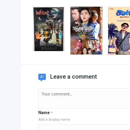
Leave a comment
Name
*
Add a display name