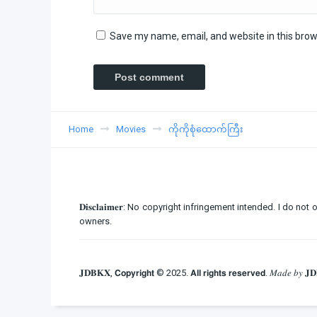
Save my name, email, and website in this brow
Home
Movies
ကိုကိုစုံထောက်ကြီး
𝐃𝐢𝐬𝐜𝐥𝐚𝐢𝐦𝐞𝐫: No copyright infringement intended. I d
owners.
𝐉𝐃𝐁𝐊𝐗, 𝗖𝗼𝗽𝘆𝗿𝗶𝗴𝗵𝘁 © 2025. 𝗔𝗹𝗹 𝗿𝗶𝗴𝗵𝘁𝘀 𝗿𝗲𝘀𝗲𝗿𝘃𝗲𝗱. 𝑀𝑎𝑑𝑒 𝑏𝑦 𝐉𝐃