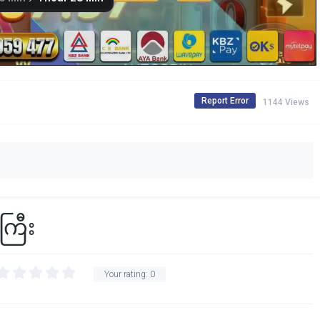
Report Error
1144 Views
ကြီး
Your rating:
0