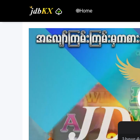
🌐Home