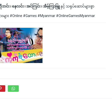
ရ် ၊ ကိုဘင်း ၊ နေလင်း ၊ အင်ကြင်း ၊ အိမ့်ကြာဖြူ
နှင့် သရုပ်ဆောင်များစွာ
်ကားများ #Online #Games #Myanmar #OnlineGamesMyanmar