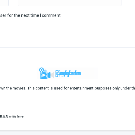
ser for the next time I comment.
o not own the movies. This content is used for entertainment purposes only under th
𝐁𝐊𝐗 𝑤𝑖𝑡ℎ 𝑙𝑜𝑣𝑒