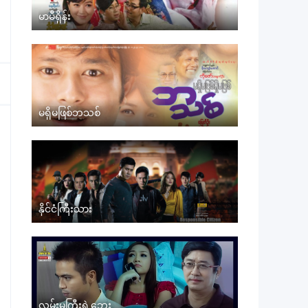
မာမီရှိန်း
မရှိမဖြစ်ဘသစ်
နိုင်ငံကြီးသား
လမ်းမကြီးရဲ့ဘေး