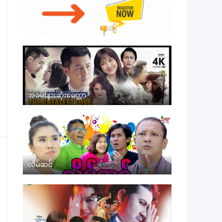
အခမ်းနားဆုံးမေတ္တာ
လိမ်ဆင်