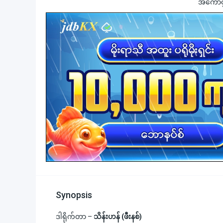
အကောင့်ဖွ
Synopsis
ဒါရိုက်တာ –
သိန်းဟန် (ဖီးနစ်)