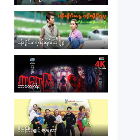
ပန်းရိုင်းနေ့ ပန်းရိုင်းည (၂)
တာတေကြီး
ဝိုင်းကြီးချုပ် စပွန်ဆာ