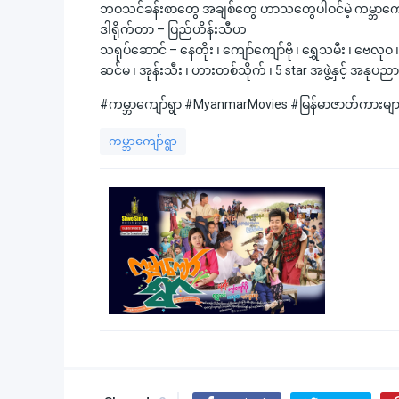
ဘဝသင်ခန်းစာတွေ အချစ်တွေ ဟာသတွေပါဝင်မဲ့ ကမ္ဘာကျော
ဒါရိုက်တာ – ပြည်ဟိန်းသီဟ
သရုပ်ဆောင် – နေတိုး ၊ ကျော်ကျော်ဗို ၊ ရွှေသမီး ၊ ဗေလုဝ ၊
ဆင်မ ၊ အုန်းသီး ၊ ဟားတစ်သိုက် ၊ 5 star အဖွဲ့နှင့် အနုပညာရ
#ကမ္ဘာကျော်ရွာ #MyanmarMovies #မြန်မာဇာတ်ကားမ
ကမ္ဘာကျော်ရွာ