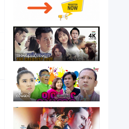
အခမ်းနားဆုံးမေတ္တာ
လိမ်ဆင်