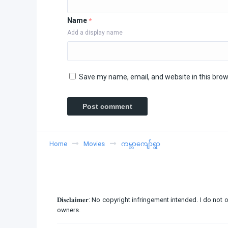
Name
*
Add a display name
Save my name, email, and website in this brow
Home
Movies
ကမ္ဘာကျော်ရွာ
𝐃𝐢𝐬𝐜𝐥𝐚𝐢𝐦𝐞𝐫: No copyright infringement intended. I d
owners.