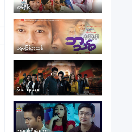
မာမီရှိန်း
မရှိမဖြစ်ဘသစ်
နိုင်ငံကြီးသား
လမ်းမကြီးရဲ့ဘေး