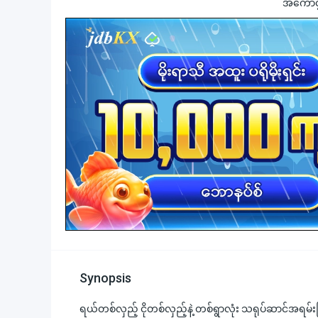
အကောင့်ဖွ
Synopsis
ရယ်တစ်လှည့် ငိုတစ်လှည့်နဲ့ တစ်ရွာလုံး သရုပ်ဆာင်အရမ်