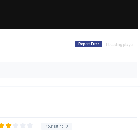
Report Error
Loading player..
Your rating:
0