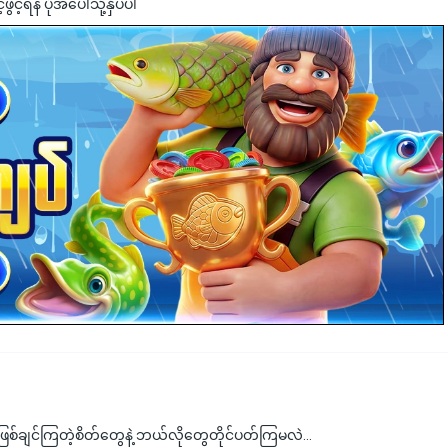
င့်ရန် ပုံအပေါ်သို့နှိပ်ပါ
းဖြစ်ချင်ကြတဲ့စိတ်တွေနဲ့ ဘယ်လိုတွေတိုင်ပတ်ကြမလဲ…