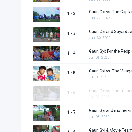
Gaun Gyi vs. The Capta
1 - 2
Jun. 27, 2025
Gaun Gyi and Sayarda
1 - 3
Jun. 30, 2025
Gaun Gyi: For the People
1 - 4
Jul. 01, 2025
Gaun Gyi vs. The Villag
1 - 5
Jul. 02, 2025
Gaun Gyi vs. The friend
1 - 6
Jul. 07, 2025
Gaun Gyi and mother-i
1 - 7
Jul. 08, 2025
Gaun Gyi & Movie Team
1 - 8