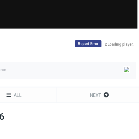
Report Error
1
Loading player..
urce
ALL
NEXT
x6