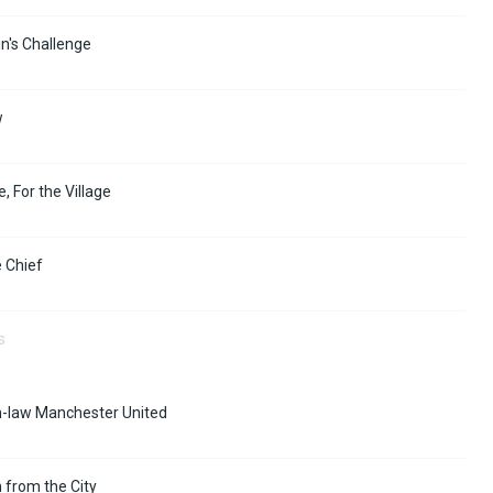
in's Challenge
w
, For the Village
e Chief
s
n-law Manchester United
 from the City