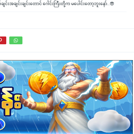
ျင်းအချင်းချင်းတောင် ဂေါင်းကြီးတို့က မပေါင်းတော့ဘူးနော်…😎