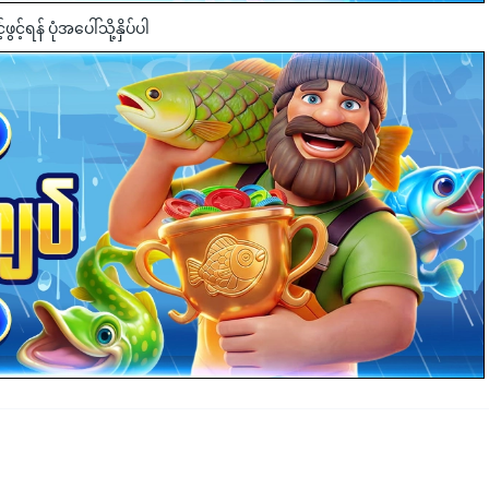
င့်ရန် ပုံအပေါ်သို့နှိပ်ပါ