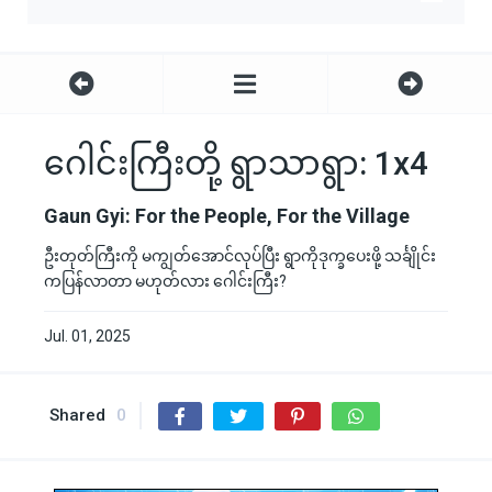
ဂေါင်းကြီးတို့ ရွာသာရွာ: 1x4
Gaun Gyi: For the People, For the Village
ဦးတုတ်ကြီးကို မကျွတ်အောင်လုပ်ပြီး ရွာကိုဒုက္ခပေးဖို့ သင်္ချိုင်း
ကပြန်လာတာ မဟုတ်လား ဂေါင်းကြီး?
Jul. 01, 2025
Shared
0