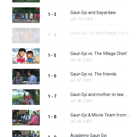
Gaun Gyi and Sayardaw
1 - 3
Jun. 30, 2025
Gaun Gyi: For the People, For the Village
1 - 4
Jul. 01, 2025
Gaun Gyi vs. The Village Chief
1 - 5
Jul. 02, 2025
Gaun Gyi vs. The friends
1 - 6
Jul. 07, 2025
Gaun Gyi and mother-in-law Manchester United
1 - 7
Jul. 08, 2025
Gaun Gyi & Movie Team from the City
1 - 8
Jul. 09, 2025
Academy Gaun Gyi