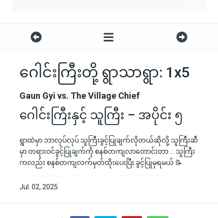
ဂေါင်းကြီးတို့ ရွာသာရွာ: 1x5
Gaun Gyi vs. The Village Chief
ဂေါင်းကြီးနှင့် သူကြီး – အပိုင်း ၅
ရွာထဲမှာ ဘာလုပ်လုပ် သူကြီးခွင့်ပြုချက်လိုတယ်ဆိုလို့ သူကြီးဆီ
မှာ တရားဝင်ခွင့်ပြုချက်ကို စနစ်တကျလာတောင်းတာ … သူကြီး
ကလည်း စနစ်တကျလက်မှတ်ထိုးပေးပြီး ခွင့်ပြုမှရမယ် 📝
Jul. 02, 2025