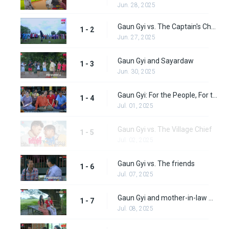
Jun. 28, 2025
Gaun Gyi vs. The Captain's Challenge
1 - 2
Jun. 27, 2025
Gaun Gyi and Sayardaw
1 - 3
Jun. 30, 2025
Gaun Gyi: For the People, For the Village
1 - 4
Jul. 01, 2025
Gaun Gyi vs. The Village Chief
1 - 5
Jul. 02, 2025
Gaun Gyi vs. The friends
1 - 6
Jul. 07, 2025
Gaun Gyi and mother-in-law Manchester United
1 - 7
Jul. 08, 2025