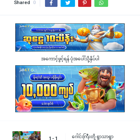
Shared
0
အကောင့်ဖွင့်ရန် ပုံအပေါ်သို့နှိပ်ပါ
ဂေါင်းကြီးတို့ ရွာသာရွာ
1 - 1