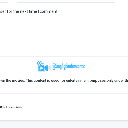
ser for the next time I comment.
o not own the movies. This content is used for entertainment purposes only under th
𝐁𝐊𝐗 𝑤𝑖𝑡ℎ 𝑙𝑜𝑣𝑒