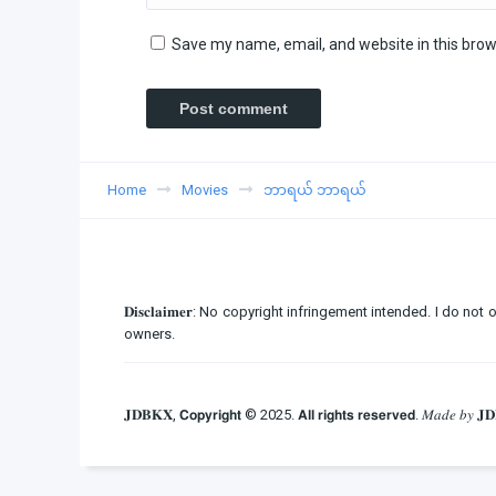
Save my name, email, and website in this brow
Home
Movies
ဘာရယ် ဘာရယ်
𝐃𝐢𝐬𝐜𝐥𝐚𝐢𝐦𝐞𝐫: No copyright infringement intended. I d
owners.
𝐉𝐃𝐁𝐊𝐗, 𝗖𝗼𝗽𝘆𝗿𝗶𝗴𝗵𝘁 © 2025. 𝗔𝗹𝗹 𝗿𝗶𝗴𝗵𝘁𝘀 𝗿𝗲𝘀𝗲𝗿𝘃𝗲𝗱. 𝑀𝑎𝑑𝑒 𝑏𝑦 𝐉𝐃