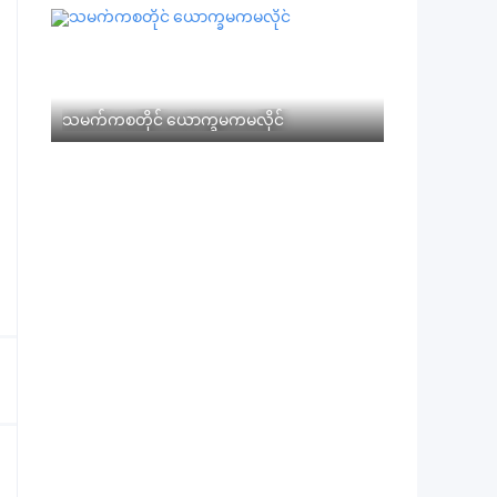
သမက်ကစတိုင် ယောက္ခမကမလိုင်