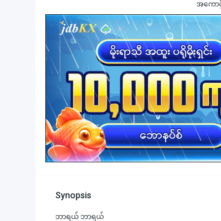
အကောင့်ဖွ
Synopsis
ဘာရယ် ဘာရယ်