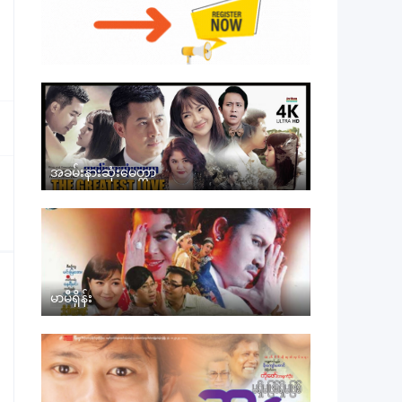
အခမ်းနားဆုံးမေတ္တာ
မာမီရှိန်း