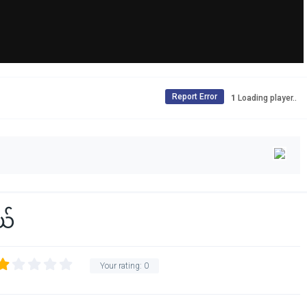
Report Error
Loading player..
ယ်
Your rating:
0