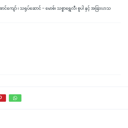
ော် ၊ သရုပ်ဆောင် – မောစ်၊ သစ္စာရွှေလီ၊ စူပါ နှင့် အခြားဟသ