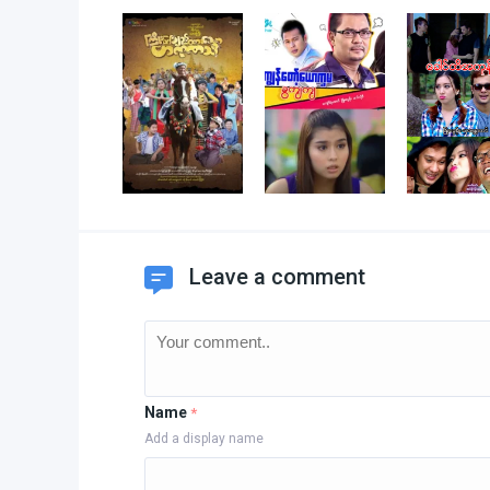
Leave a comment
Name
*
Add a display name