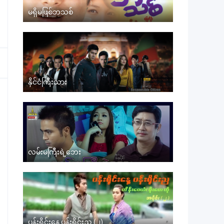
မရှိမဖြစ်ဘသစ်
နိုင်ငံကြီးသား
လမ်းမကြီးရဲ့ဘေး
ပန်းရိုင်းနေ့ ပန်းရိုင်းည (၂)