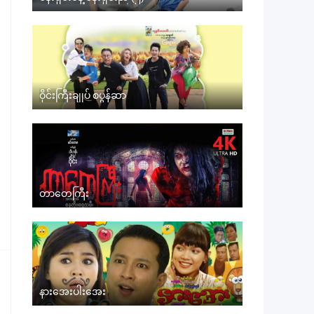
ဝိုင်းကြီးချုပ် စပွန်ဆာ
တာတေကြီး
နားအေးပါးအေး