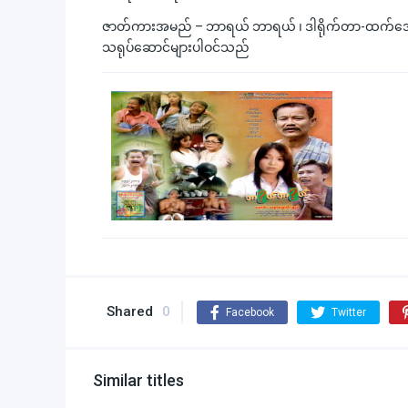
ဇာတ်ကားအမည် – ဘာရယ် ဘာရယ် ၊ ဒါရိုက်တာ-ထက်အောင်ကျ
သရုပ်ဆောင်များပါဝင်သည်
Shared
0
Facebook
Twitter
Similar titles