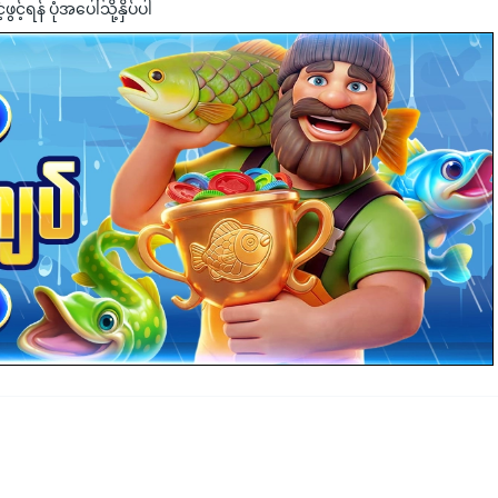
င့်ရန် ပုံအပေါ်သို့နှိပ်ပါ