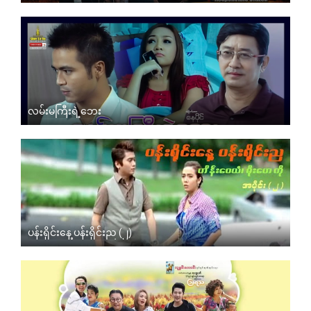
လမ်းမကြီးရဲ့ဘေး
ပန်းရိုင်းနေ့ ပန်းရိုင်းည (၂)