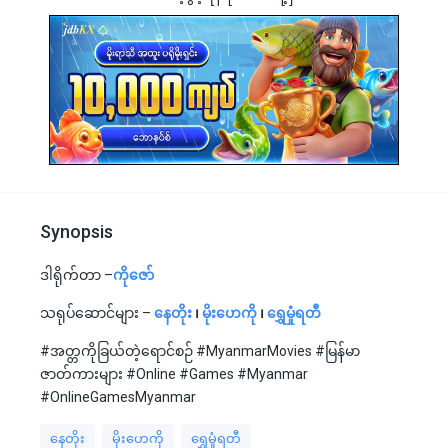
Synopsis
ဒါရိုက်တာ –
ကိုဇော်
သရုပ်ဆောင်များ –
နေတိုး
၊
မိုးဟေကို
၊
ရွှေမှုံရတီ
#အတ္တကိုခြယ်တဲ့ရောင်စဉ် #MyanmarMovies #မြန်မာ
ဇာတ်ကားများ #Online #Games #Myanmar
#OnlineGamesMyanmar
နေတိုး
မိုးဟေကို
ရွှေမှုံရတီ