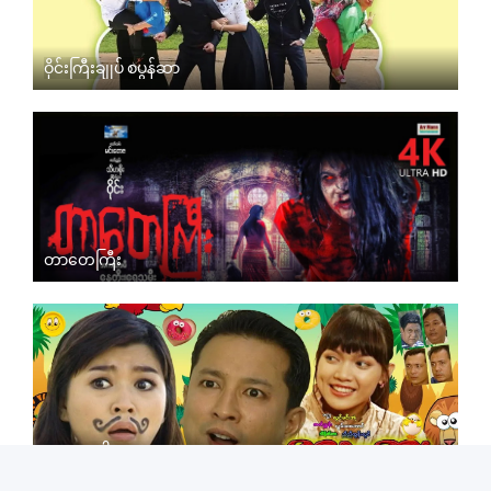
ဝိုင်းကြီးချုပ် စပွန်ဆာ
တာတေကြီး
နားအေးပါးအေး