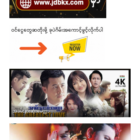
အခမ်းနားဆုံးမေတ္တာ