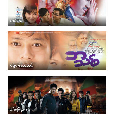
မာမီရှိန်း
မရှိမဖြစ်ဘသစ်
နိုင်ငံကြီးသား