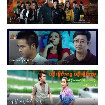
နိုင်ငံကြီးသား
လမ်းမကြီးရဲ့ဘေး
ပန်းရိုင်းနေ့ ပန်းရိုင်းည (၂)