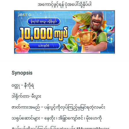
အကောင့်ဖွင့်ရန် ပုံအပေါ်သို့နှိပ်ပါ
Synopsis
ဝတ္ထု – နီကိုရဲ
ဒါရိုက်တာ- မီးပွား
ဇာတ်ကားအမည် – ပန်းပွင့်ကိုလှပ်ကြည့်မှမြင်ရတဲ့လမင်း
သရုပ်ဆောင်များ – နေတိုး ၊ အိန္ဒြာကျော်ဇင် ၊ မိုးဟေကို