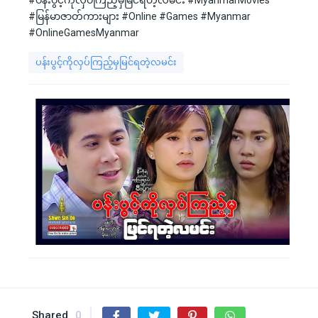
#ပန်းပွင့်ကိုလှပ်ကြည့်မှမြင်ရတဲ့လမင်း #MyanmarMovies
#မြန်မာဇာတ်ကားများ #Online #Games #Myanmar
#OnlineGamesMyanmar
ပန်းပွင့်ကိုလှပ်ကြည့်မှမြင်ရတဲ့လမင်း
Shared
0