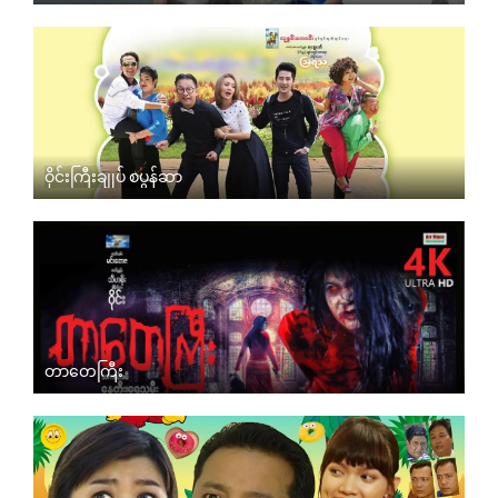
ဝိုင်းကြီးချုပ် စပွန်ဆာ
တာတေကြီး