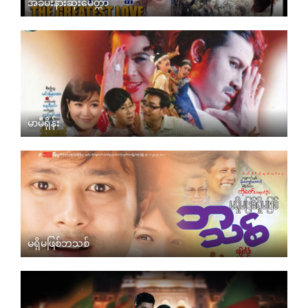
အခမ်းနားဆုံးမေတ္တာ
မာမီရှိန်း
မရှိမဖြစ်ဘသစ်