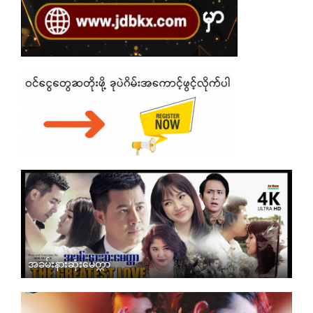
အခမ်းနားဆုံးမေတ္တာ