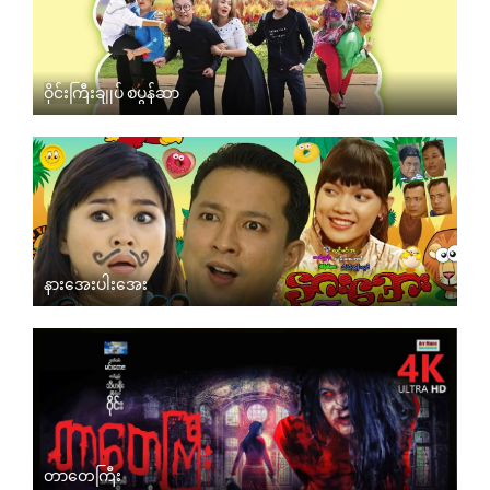
ဝိုင်းကြီးချုပ် စပွန်ဆာ
နားအေးပါးအေး
တာတေကြီး