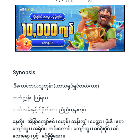
Synopsis
ဒီကောင်ဘယ်သူတုန်း (ဟာသရုပ်ရှင်ဇာတ်ကား)
ဇာတ်ညွှန်း- ဩရသ
ဇာတ်လမ်းနှင့်ဒါရိုက်တာ- ညီညီထွန်းလွင်
နေတိုး ၊ အိန္ဒြာကျော်ဇင် ၊ မော့စ် ၊ ဘုန်းလျှံ ၊ မေတ္တာ ၊ မိုးဒီ ၊ ဧရာ ၊
ကျော်ထူး ၊ အရိုင်း ၊ ကင်းကောင် ၊ ကျော်ထူး ၊ ခင်စိုးပိုင် ၊ ခင်
လေးဆွေ ၊ ပွင့် ၊ ခင်မို့မို့အေး
၊၊