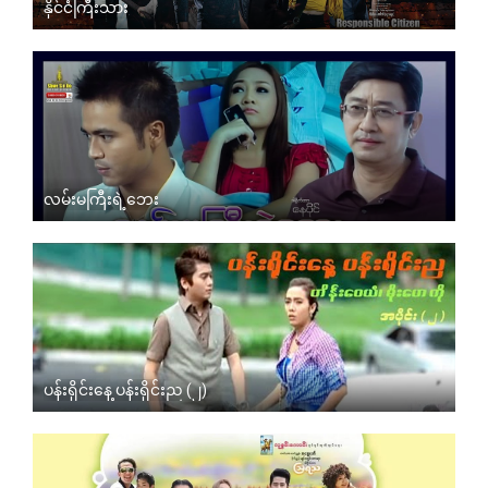
နိုင်ငံကြီးသား
လမ်းမကြီးရဲ့ဘေး
ပန်းရိုင်းနေ့ ပန်းရိုင်းည (၂)