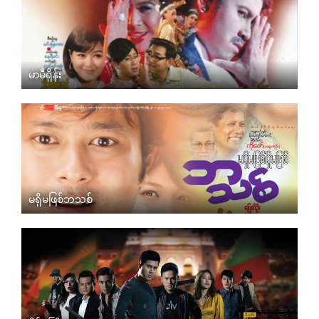
မာမီရှိန်း
မရှိမဖြစ်ဘသစ်