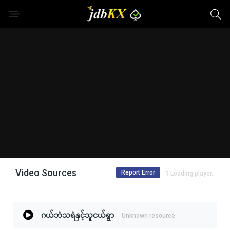
Video Sources
Report Error
1
Loading player..
ဂယ်ဘဲသရဲနှင့်သူငယ်ရွာ
Unknown resource