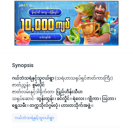
Synopsis
ဂယ်ဘဲသရဲနှင့်သူငယ်ရွာ
(သရဲဟာသရုပ်ရှင်ဇာတ်ကားကြီး)
ဇာတ်ညွှန်း-
စွမ်းပိုင်
ဇာတ်လမ်းနှင့်ဒါရိုက်တာ-
ပြည်ဟိန်းသီဟ
သရုပ်ဆောင်-
ထွန်းထွန်း ၊ ခင်လှိုင် ၊ ရဲလေး ၊ ဂျိုကာ ၊ ဩဘာ ၊
ရွှေသမီး ၊ တက္ကသိုလ်ဂွမ်းပုံ ၊ ဟားတသိုက်အဖွဲ့
၊၊
ဂယ်ဘဲသရဲနှင့်သူငယ်ရွာ