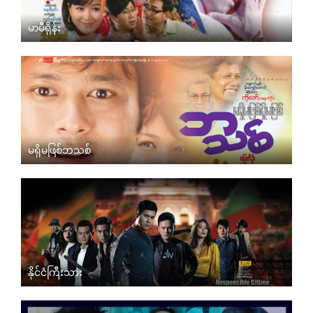
မာမီရှိန်း
မရှိမဖြစ်ဘသစ်
နိုင်ငံကြီးသား