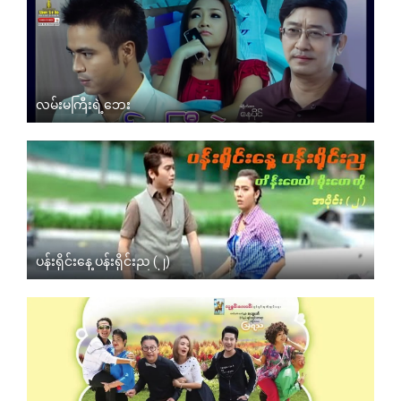
လမ်းမကြီးရဲ့ဘေး
ပန်းရိုင်းနေ့ ပန်းရိုင်းည (၂)