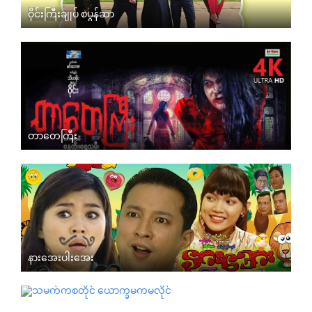
ဝိုင်းကြီးချုပ် စပွန်ဆာ
တာတေကြီး
နားအေးပါးအေး