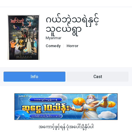
ဂယ်ဘဲသရဲနှင့်
သူငယ်ရွာ
Myanmar
Comedy
Horror
Info
Cast
အကောင့်ဖွင့်ရန် ပုံအပေါ်သို့နှိပ်ပါ