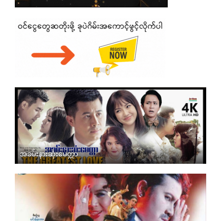
အခမ်းနားဆုံးမေတ္တာ