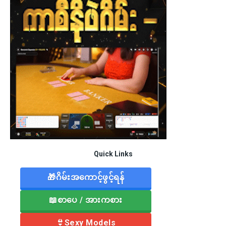
Quick Links
🎁ဂိမ်းအကောင့်ဖွင့်ရန်
📖စာပေ / အားကစား
👙Sexy Models