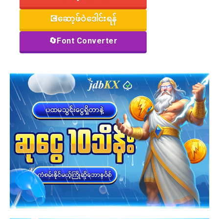
💽ဆော့ဖ်ဝဲဒေါင်းရန်
🔄Font Converter