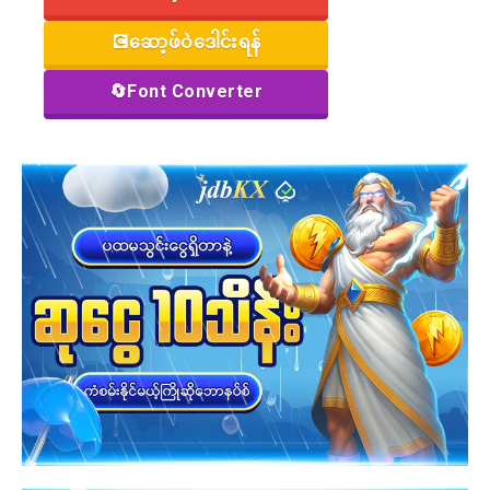
💽ဆော့ဖ်ဝဲဒေါင်းရန်
🔄Font Converter