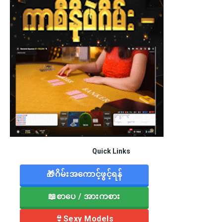
Quick Links
🎁ဂိမ်းအကောင့်ဖွင့်ရန်
📖စာပေ / အားကစား
👙Sexy Models