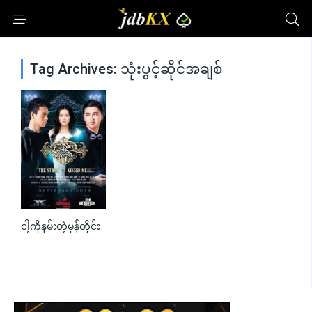
Tag Archives: သုံးပွင့်ဆိုင်အချစ်
ငါ့ကိုနမ်းတဲ့မုန်တိုင်း
0