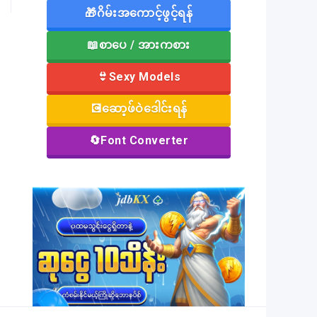
🎁ဂိမ်းအကောင့်ဖွင့်ရန်
📖စာပေ / အားကစား
👙Sexy Models
💽ဆော့ဖ်ဝဲဒေါင်းရန်
🔄Font Converter