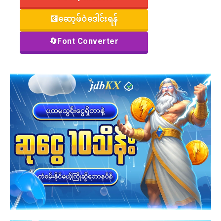
💽ဆော့ဖ်ဝဲဒေါင်းရန်
🔄Font Converter