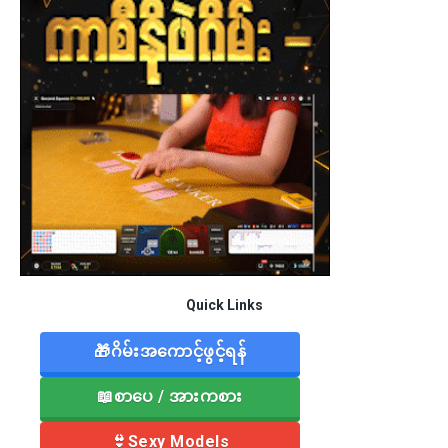
Quick Links
🎁ဂိမ်းအကောင့်ဖွင့်ရန်
📖စာပေ / အားကစား
👙Sexy Models