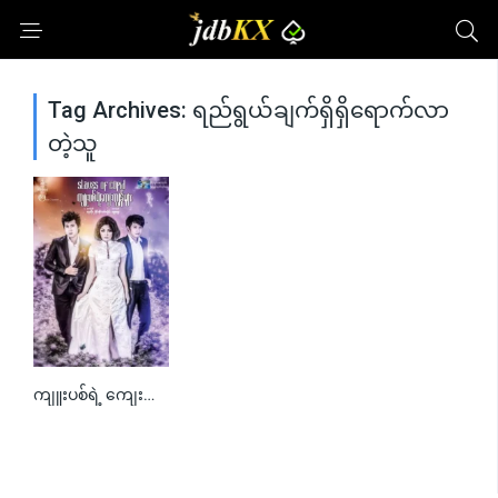
Tag Archives: ရည်ရွယ်ချက်ရှိရှိရောက်လာ
တဲ့သူ
ကျူးပစ်ရဲ့ ကျေးကျွန်များ
0