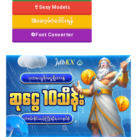
👙Sexy Models
💽ဆော့ဖ်ဝဲဒေါင်းရန်
🔄Font Converter