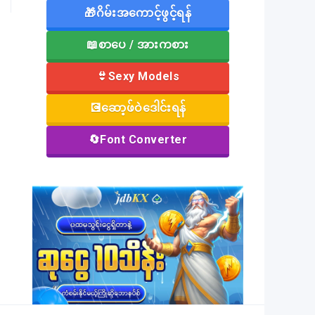
🎁ဂိမ်းအကောင့်ဖွင့်ရန်
📖စာပေ / အားကစား
👙Sexy Models
💽ဆော့ဖ်ဝဲဒေါင်းရန်
🔄Font Converter