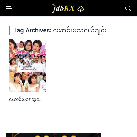
Tag Archives: ယောင်းမသူငယ်ချင်း
ယောင်းမရေသူငယ်ချင်း
0