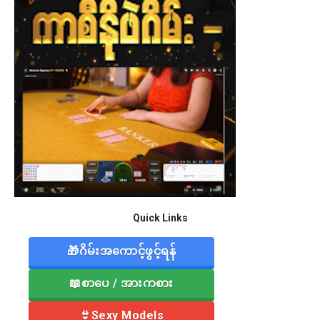
Quick Links
🎁ဂိမ်းအကောင့်ဖွင့်ရန်
📖စာပေ / အားကစား
👙Sexy Models