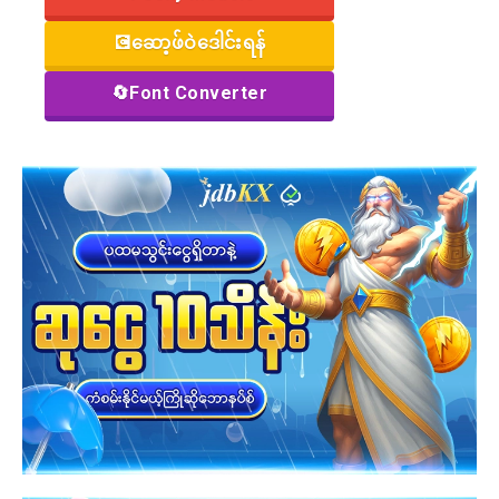
💽ဆော့ဖ်ဝဲဒေါင်းရန်
🔄Font Converter