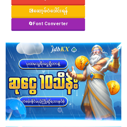
💽ဆော့ဖ်ဝဲဒေါင်းရန်
🔄Font Converter