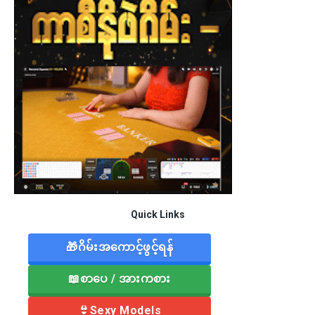
Quick Links
🎁ဂိမ်းအကောင့်ဖွင့်ရန်
📖စာပေ / အားကစား
👙Sexy Models