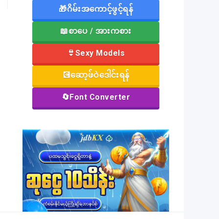
🎁ဂိမ်းအကောင့်ဖွင့်ရန်
📖စာပေ / အားကစား
👙Sexy Models
💽ဆော့ဖ်ဝဲဒေါင်းရန်
🔄Font Converter