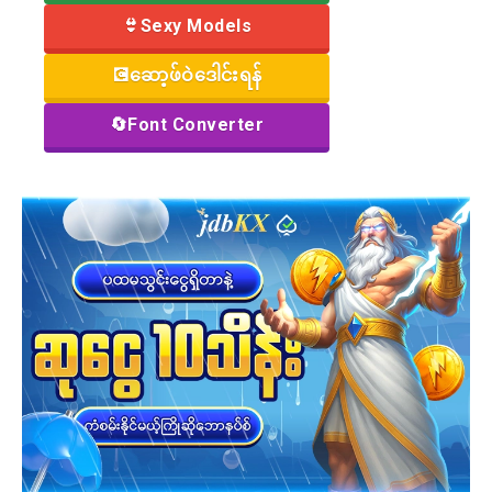
👙Sexy Models
💽ဆော့ဖ်ဝဲဒေါင်းရန်
🔄Font Converter