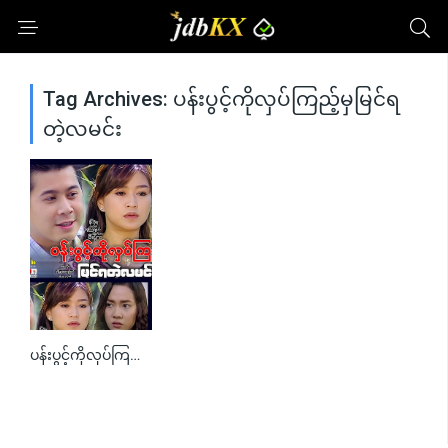
Tag Archives: ပန်းပွင့်ကိုလှပ်ကြည့်မှမြင်ရ
တဲ့လမင်း
ပန်းပွင့်ကိုလှပ်ကြည့်မှမြင်ရတဲ့လမင်း
0