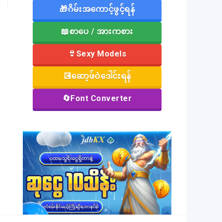
🎁ဂိမ်းအကောင့်ဖွင့်ရန်
📖စာပေ / အားကစား
👙Sexy Models
💽ဆော့ဖ်ဝဲဒေါင်းရန်
🔄Font Converter