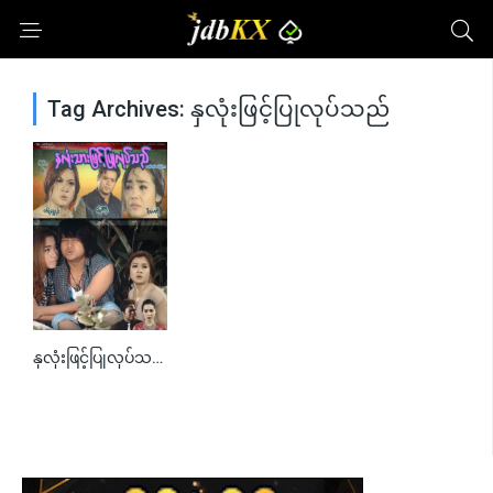
Tag Archives: နှလုံးဖြင့်ပြုလုပ်သည်
နှလုံးဖြင့်ပြုလုပ်သည်
0