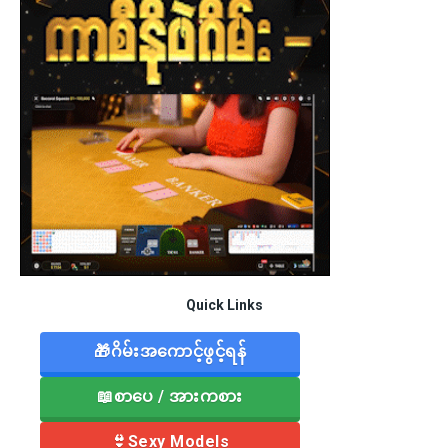
Quick Links
🎁ဂိမ်းအကောင့်ဖွင့်ရန်
📖စာပေ / အားကစား
👙Sexy Models