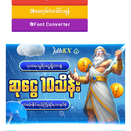
💽ဆော့ဖ်ဝဲဒေါင်းရန်
🔄Font Converter