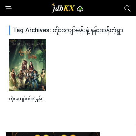
Tag Archives: တိုးကျော်မန်းနဲ့ နန်းဆန်တဲ့ရွာ
တိုးကျော်မန်းနဲ့ နန်းဆန်တဲ့ရွာ
0