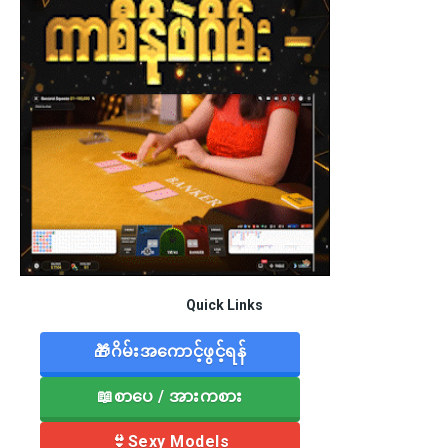
Quick Links
🎁ဂိမ်းအကောင့်ဖွင့်ရန်
📖စာပေ / အားကစား
👙Sexy Models