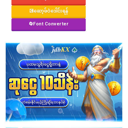
💽ဆော့ဖ်ဝဲဒေါင်းရန်
🔄Font Converter