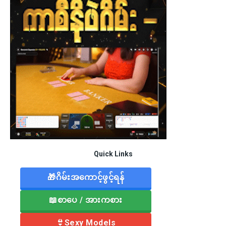
Quick Links
🎁ဂိမ်းအကောင့်ဖွင့်ရန်
📖စာပေ / အားကစား
👙Sexy Models