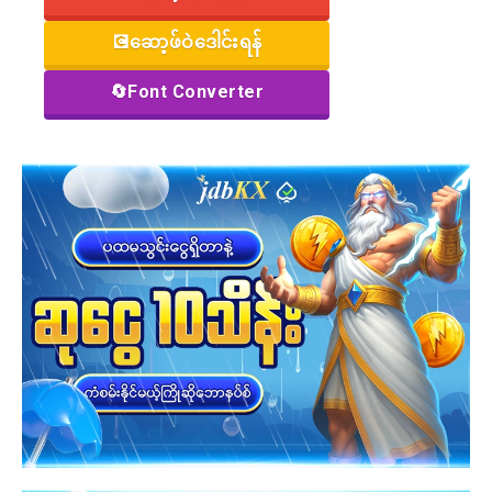
💽ဆော့ဖ်ဝဲဒေါင်းရန်
🔄Font Converter